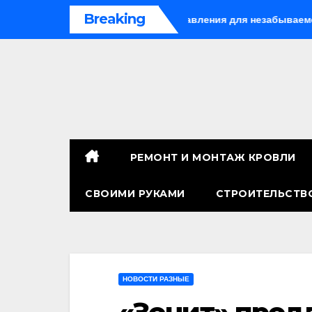
Перейти
Breaking
ом в Китае: лучшие направления для незабываемого путешест
к
содержимому
РЕМОНТ И МОНТАЖ КРОВЛИ
СВОИМИ РУКАМИ
СТРОИТЕЛЬСТВ
НОВОСТИ РАЗНЫЕ