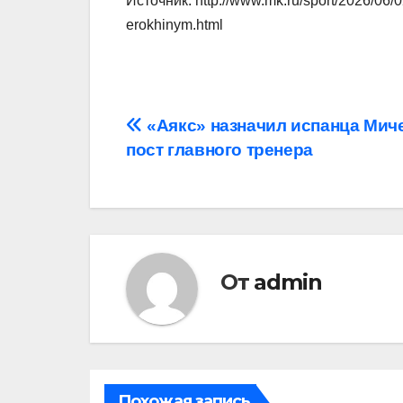
Источник: http://www.mk.ru/sport/2026/06/0
erokhinym.html
Навигация
«Аякс» назначил испанца Мич
пост главного тренера
по
записям
От
admin
Похожая запись