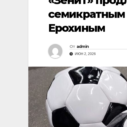
«Зенит» прод
семикратным
Ерохиным
От
admin
ИЮН 2, 2026