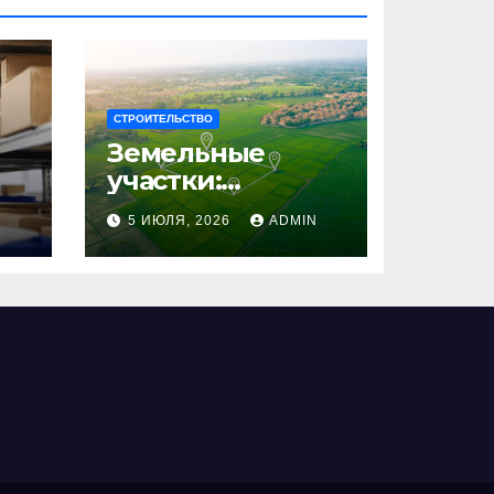
СТРОИТЕЛЬСТВО
Земельные
участки:
правовые
N
5 ИЮЛЯ, 2026
ADMIN
аспекты, виды и
возможности
использования