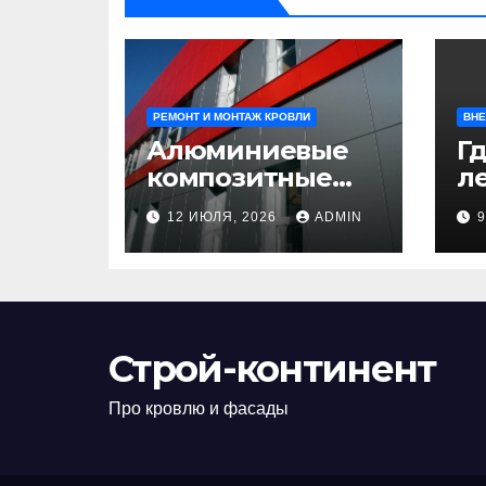
РЕМОНТ И МОНТАЖ КРОВЛИ
ВНЕ
Алюминиевые
Гд
композитные
ле
панели:
л
12 ИЮЛЯ, 2026
ADMIN
универсальное
н
решение для
д
современного
н
строительства и
п
дизайна
Строй-континент
Про кровлю и фасады