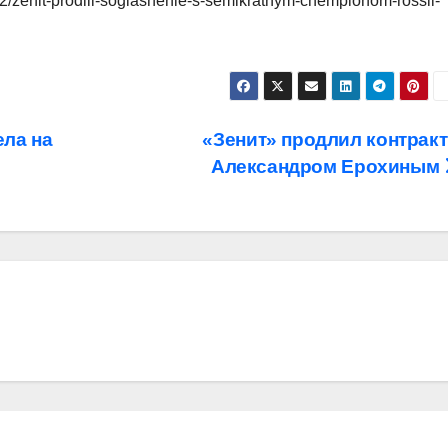
2/zenit-prodlil-soglashenie-s-semikratnym-chempionom-rossii-
ела на
«Зенит» продлил контракт
Александром Ерохиным