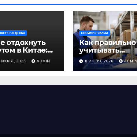
ШНЯЯ ОТДЕЛКА
СВОИМИ РУКАМИ
е отдохнуть
Как правильно
том в Китае:
учитывать
учшие
рабочее время
9 ИЮЛЯ, 2026
ADMIN
8 ИЮЛЯ, 2026
ADMI
аправления
сотрудников:
ля
советы для
езабываемого
бизнеса
утешествия