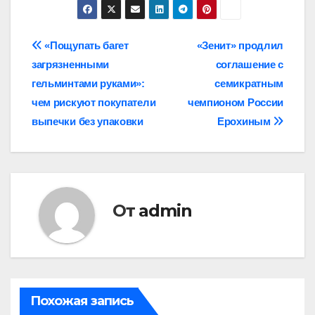
Навигация
«Пощупать багет
«Зенит» продлил
загрязненными
соглашение с
по
гельминтами руками»:
семикратным
записям
чем рискуют покупатели
чемпионом России
выпечки без упаковки
Ерохиным
От
admin
Похожая запись