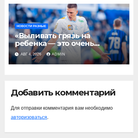
НОВОСТИ РАЗНЫЕ
«Выливать грязь на
ребенка — это очень
мерзкая история» —
АВГ 4, 2026
ADMIN
Радимов о ситуации с
сыном Соболева
Добавить комментарий
Для отправки комментария вам необходимо
авторизоваться
.