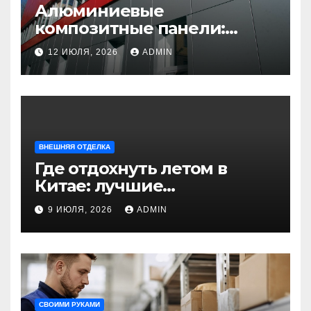
Алюминиевые
композитные панели:
универсальное решение
12 ИЮЛЯ, 2026
ADMIN
для современного
строительства и дизайна
ВНЕШНЯЯ ОТДЕЛКА
Где отдохнуть летом в
Китае: лучшие
направления для
9 ИЮЛЯ, 2026
ADMIN
незабываемого
путешествия
СВОИМИ РУКАМИ