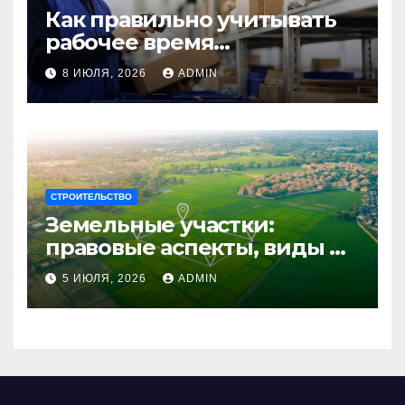
Как правильно учитывать
рабочее время
сотрудников: советы для
8 ИЮЛЯ, 2026
ADMIN
бизнеса
СТРОИТЕЛЬСТВО
Земельные участки:
правовые аспекты, виды и
возможности
5 ИЮЛЯ, 2026
ADMIN
использования