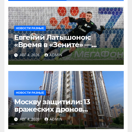
НОВОСТИ РАЗНЫЕ
Евгений Латышонок:
«Время в «Зените» —
отличный опыт, я
АВГ 4, 2026
ADMIN
благодарен
Санкт‑Петербургу»
НОВОСТИ РАЗНЫЕ
Москву защитили: 13
вражеских дронов
уничтожены за день
АВГ 4, 2026
ADMIN