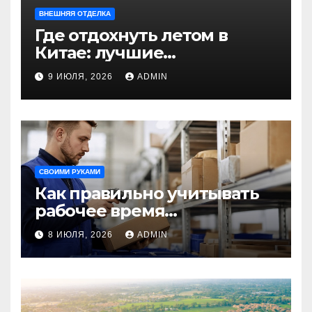
ВНЕШНЯЯ ОТДЕЛКА
Где отдохнуть летом в
Китае: лучшие
направления для
9 ИЮЛЯ, 2026
ADMIN
незабываемого
путешествия
СВОИМИ РУКАМИ
Как правильно учитывать
рабочее время
сотрудников: советы для
8 ИЮЛЯ, 2026
ADMIN
бизнеса