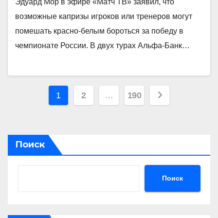
Эдуард Мор в эфире «Матч ТВ» заявил, что
возможные капризы игроков или тренеров могут
помешать красно‑белым бороться за победу в
чемпионате России. В двух турах Альфа‑Банк…
Пагинация
1
2
…
190
записей
Поиск
Поиск