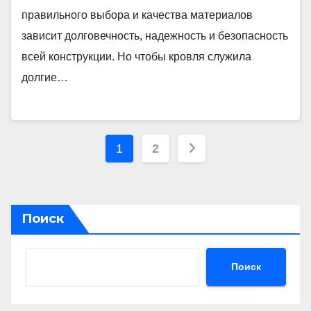
правильного выбора и качества материалов
зависит долговечность, надежность и безопасность
всей конструкции. Но чтобы кровля служила
долгие…
Пагинация
1
2
записей
Поиск
Поиск