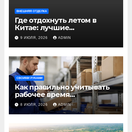
ВНЕШНЯЯ ОТДЕЛКА
Где отдохнуть летом в
Китае: лучшие
направления для
9 ИЮЛЯ, 2026
ADMIN
незабываемого
путешествия
СВОИМИ РУКАМИ
Как правильно учитывать
рабочее время
сотрудников: советы для
8 ИЮЛЯ, 2026
ADMIN
бизнеса