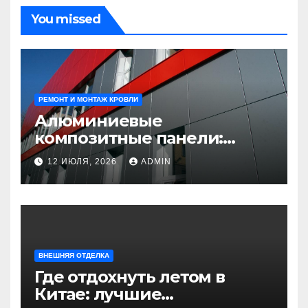
You missed
РЕМОНТ И МОНТАЖ КРОВЛИ
Алюминиевые
композитные панели:
универсальное решение
12 ИЮЛЯ, 2026
ADMIN
для современного
строительства и дизайна
ВНЕШНЯЯ ОТДЕЛКА
Где отдохнуть летом в
Китае: лучшие