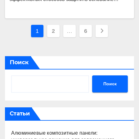
Пагинация
1
2
…
6
записей
Поиск
Поиск
Статьи
Алюминиевые композитные панели: