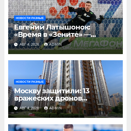
НОВОСТИ РАЗНЫЕ
Евгений Латышонок:
«Время в «Зените» —
отличный опыт, я
АВГ 4, 2026
ADMIN
благодарен
Санкт‑Петербургу»
НОВОСТИ РАЗНЫЕ
Москву защитили: 13
вражеских дронов
уничтожены за день
АВГ 4, 2026
ADMIN