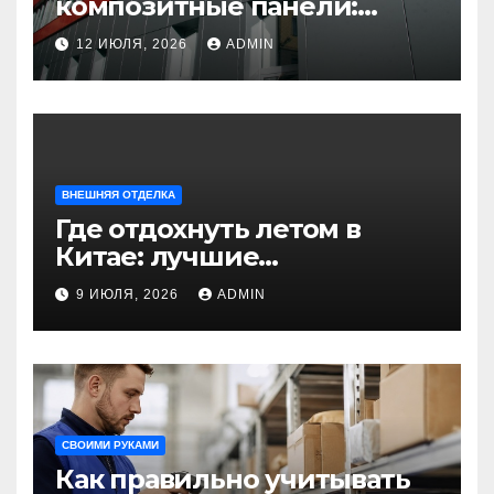
композитные панели:
универсальное решение
12 ИЮЛЯ, 2026
ADMIN
для современного
строительства и дизайна
ВНЕШНЯЯ ОТДЕЛКА
Где отдохнуть летом в
Китае: лучшие
направления для
9 ИЮЛЯ, 2026
ADMIN
незабываемого
путешествия
СВОИМИ РУКАМИ
Как правильно учитывать