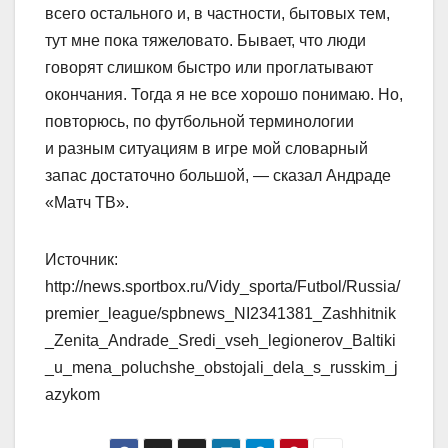
всего остального и, в частности, бытовых тем,
тут мне пока тяжеловато. Бывает, что люди
говорят слишком быстро или проглатывают
окончания. Тогда я не все хорошо понимаю. Но,
повторюсь, по футбольной терминологии
и разным ситуациям в игре мой словарный
запас достаточно большой, — сказал Андраде
«Матч ТВ».
Источник:
http://news.sportbox.ru/Vidy_sporta/Futbol/Russia/
premier_league/spbnews_NI2341381_Zashhitnik
_Zenita_Andrade_Sredi_vseh_legionerov_Baltiki
_u_mena_poluchshe_obstojali_dela_s_russkim_j
azykom