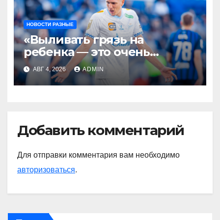
НОВОСТИ РАЗНЫЕ
«Выливать грязь на
ребенка — это очень
мерзкая история» —
АВГ 4, 2026
ADMIN
Радимов о ситуации с
сыном Соболева
Добавить комментарий
Для отправки комментария вам необходимо
авторизоваться
.