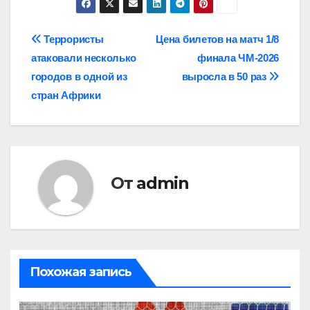
Навигация
Террористы
Цена билетов на матч 1/8
атаковали несколько
финала ЧМ-2026
по
городов в одной из
выросла в 50 раз
записям
стран Африки
От
admin
Похожая запись