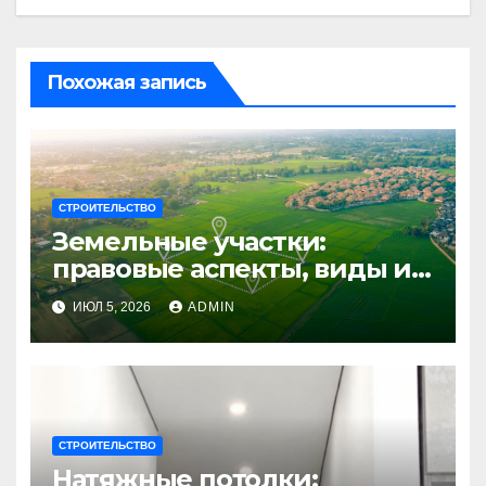
Похожая запись
СТРОИТЕЛЬСТВО
Земельные участки:
правовые аспекты, виды и
возможности
ИЮЛ 5, 2026
ADMIN
использования
СТРОИТЕЛЬСТВО
Натяжные потолки: