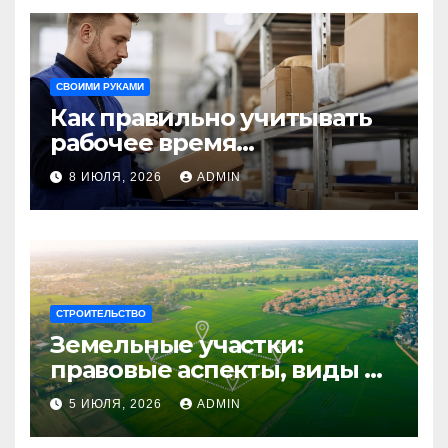
СВОИМИ РУКАМИ
Как правильно учитывать
рабочее время
сотрудников: советы для
8 ИЮЛЯ, 2026
ADMIN
бизнеса
СТРОИТЕЛЬСТВО
Земельные участки:
правовые аспекты, виды и
возможности
5 ИЮЛЯ, 2026
ADMIN
использования