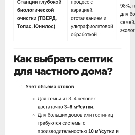
Станции глубокой
процесс с
98%, 
биологической
аэрацией,
для б
очистки (ТВЕРД,
отстаиванием и
семей
Топас, Юнилос)
ультрафиолетовой
эколо
обработкой
Как выбрать септик
для частного дома?
Учёт объёма стоков
Для семьи из 3–4 человек
достаточно
3–6 м³/сутки
.
Для больших домов или гостиниц
требуются системы с
производительностью
10 м³/сутки и