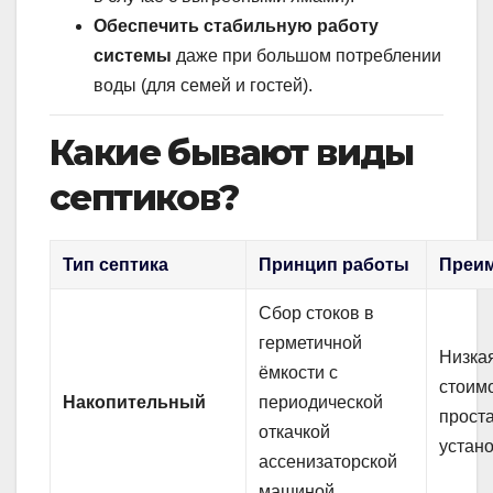
Обеспечить стабильную работу
системы
даже при большом потреблении
воды (для семей и гостей).
Какие бывают виды
септиков?
Тип септика
Принцип работы
Преи
Сбор стоков в
герметичной
Низка
ёмкости с
стоимо
Накопительный
периодической
прост
откачкой
устан
ассенизаторской
машиной