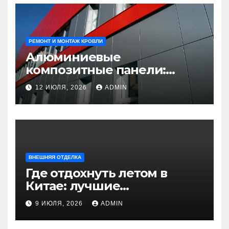
РЕМОНТ И МОНТАЖ КРОВЛИ
Алюминиевые
композитные панели:
универсальное решение
12 ИЮЛЯ, 2026
ADMIN
для современного
строительства и дизайна
ВНЕШНЯЯ ОТДЕЛКА
Где отдохнуть летом в
Китае: лучшие
направления для
9 ИЮЛЯ, 2026
ADMIN
незабываемого
путешествия