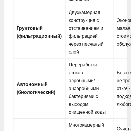
Двухкамерная
конструкция с
Эконо
Грунтовый
отстаиванием и
малая
(фильтрационный)
фильтрацией
стоим
через песчаный
обслу
слой
Переработка
стоков
Безот
аэробными/
не тре
Автономный
анаэробными
откачк
(биологический)
бактериями с
подхо
выходом
любог
очищенной воды
Многокамерный
Очист