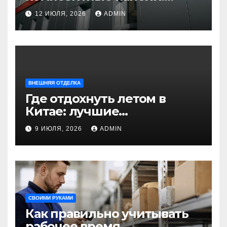
универсальное решение
12 ИЮЛЯ, 2026
ADMIN
для современного
строительства и дизайна
ВНЕШНЯЯ ОТДЕЛКА
Где отдохнуть летом в
Китае: лучшие
направления для
9 ИЮЛЯ, 2026
ADMIN
незабываемого
путешествия
СВОИМИ РУКАМИ
Как правильно учитывать
рабочее время