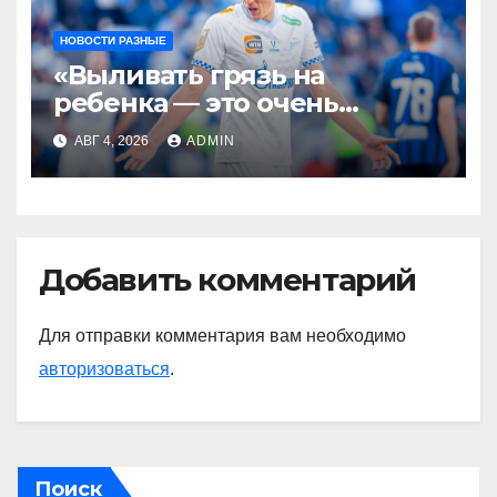
НОВОСТИ РАЗНЫЕ
«Выливать грязь на
ребенка — это очень
мерзкая история» —
АВГ 4, 2026
ADMIN
Радимов о ситуации с
сыном Соболева
Добавить комментарий
Для отправки комментария вам необходимо
авторизоваться
.
Поиск