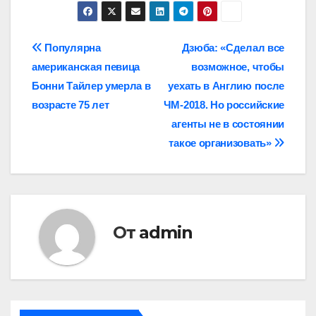
Навигация
Популярна
Дзюба: «Сделал все
американская певица
возможное, чтобы
по
Бонни Тайлер умерла в
уехать в Англию после
записям
возрасте 75 лет
ЧМ‑2018. Но российские
агенты не в состоянии
такое организовать»
От
admin