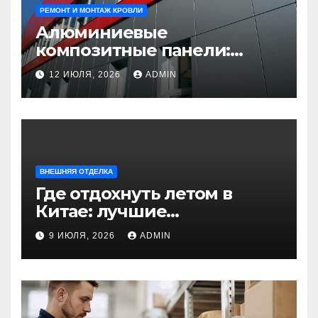
РЕМОНТ И МОНТАЖ КРОВЛИ
Алюминиевые
композитные панели:
универсальное решение
12 ИЮЛЯ, 2026
ADMIN
для современного
строительства и дизайна
ВНЕШНЯЯ ОТДЕЛКА
Где отдохнуть летом в
Китае: лучшие
направления для
9 ИЮЛЯ, 2026
ADMIN
незабываемого
путешествия