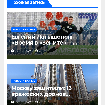
Похожая запись
НОВОСТИ РАЗНЫЕ
Евгений Латышонок:
«Время в «Зените» —
отличный опыт, я
АВГ 4, 2026
ADMIN
благодарен
Санкт‑Петербургу»
НОВОСТИ РАЗНЫЕ
Москву защитили: 13
вражеских дронов
уничтожены за день
АВГ 4, 2026
ADMIN