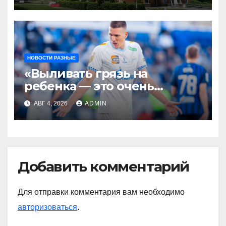
НОВОСТИ РАЗНЫЕ
«Выливать грязь на
ребенка — это очень
мерзкая история» —
АВГ 4, 2026
ADMIN
Радимов о ситуации с
сыном Соболева
Добавить комментарий
Для отправки комментария вам необходимо
авторизоваться
.