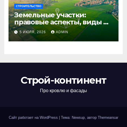
СТРОИТЕЛЬСТВО
Земельные участки:
правовые аспекты, виды и
возможности
5 ИЮЛЯ, 2026
ADMIN
использования
Строй-континент
Про кровлю и фасады
Сайт работает на WordPress
|
Тема: Newsup, автор
Themeansar