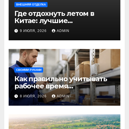
ВНЕШНЯЯ ОТДЕЛКА
Где отдохнуть летом в
Китае: лучшие
направления для
9 ИЮЛЯ, 2026
ADMIN
незабываемого
путешествия
СВОИМИ РУКАМИ
Как правильно учитывать
рабочее время
сотрудников: советы для
8 ИЮЛЯ, 2026
ADMIN
бизнеса