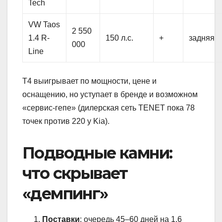
Tech
VW Taos
2 550
1.4 R-
150 л.с.
+
задняя
000
Line
T4 выигрывает по мощности, цене и
оснащению, но уступает в бренде и возможном
«сервис-гепе» (дилерская сеть TENET пока 78
точек против 220 у Kia).
Подводные камни:
что скрывает
«демпинг»
Поставки
: очередь 45–60 дней на 1.6