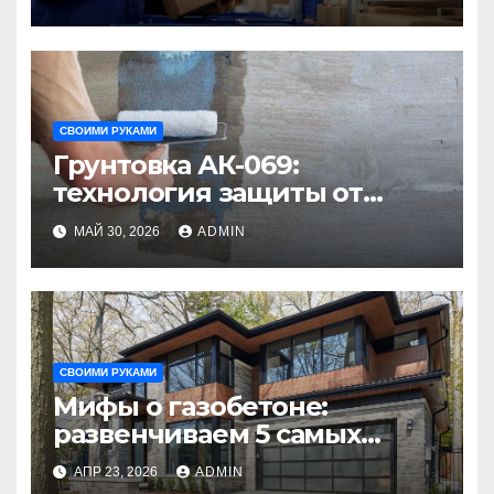
бизнеса
СВОИМИ РУКАМИ
Грунтовка АК-069:
технология защиты от
коррозии для металла и не
МАЙ 30, 2026
ADMIN
только
СВОИМИ РУКАМИ
Мифы о газобетоне:
развенчиваем 5 самых
распространённых
АПР 23, 2026
ADMIN
заблуждений