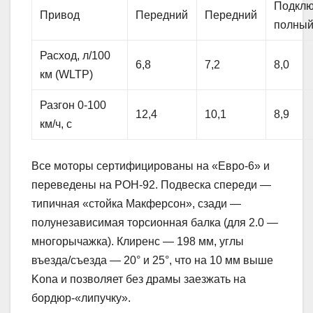
Подкл
Привод
Передний
Передний
полны
Расход, л/100
6,8
7,2
8,0
км (WLTP)
Разгон 0-100
12,4
10,1
8,9
км/ч, с
Все моторы сертифицированы на «Евро-6» и
переведены на РОН-92. Подвеска спереди —
типичная «стойка Макферсон», сзади —
полунезависимая торсионная балка (для 2.0 —
многорычажка). Клиренс — 198 мм, углы
въезда/съезда — 20° и 25°, что на 10 мм выше
Kona и позволяет без драмы заезжать на
бордюр-«липучку».