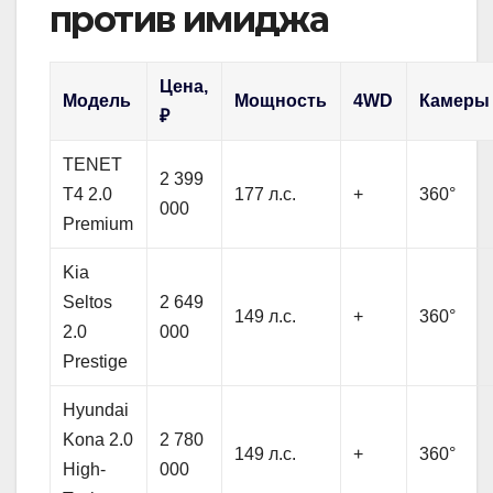
против имиджа
Цена,
Модель
Мощность
4WD
Камеры
₽
TENET
2 399
T4 2.0
177 л.с.
+
360°
000
Premium
Kia
Seltos
2 649
149 л.с.
+
360°
2.0
000
Prestige
Hyundai
Kona 2.0
2 780
149 л.с.
+
360°
High-
000