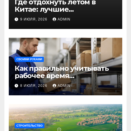
Где отдохнуть летом в
Китае: лучшие
направления для
9 ИЮЛЯ, 2026
ADMIN
незабываемого
путешествия
СВОИМИ РУКАМИ
Как правильно учитывать
рабочее время
сотрудников: советы для
8 ИЮЛЯ, 2026
ADMIN
бизнеса
СТРОИТЕЛЬСТВО