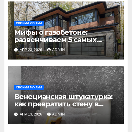
СВОИМИ РУКАМИ
Мифы о газобетоне:
развенчиваем 5 самых
распространённых
АПР 23, 2026
ADMIN
заблуждений
СВОИМИ РУКАМИ
Венецианская штукатурка:
как превратить стену в
мрамор без итальянских
АПР 13, 2026
ADMIN
цен