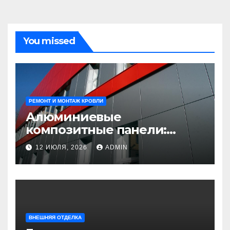
You missed
РЕМОНТ И МОНТАЖ КРОВЛИ
Алюминиевые
композитные панели:
универсальное решение
12 ИЮЛЯ, 2026
ADMIN
для современного
строительства и дизайна
ВНЕШНЯЯ ОТДЕЛКА