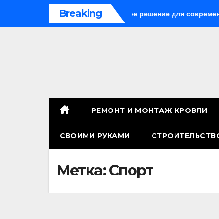
Перейти
Breaking
ые панели: универсальное решение для современного строи
к
содержимому
РЕМОНТ И МОНТАЖ КРОВЛИ
СВОИМИ РУКАМИ
СТРОИТЕЛЬСТВ
Метка:
Спорт