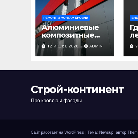
РЕМОНТ И МОНТАЖ КРОВЛИ
ВНЕ
Алюминиевые
Гд
композитные
ле
панели:
л
12 ИЮЛЯ, 2026
ADMIN
универсальное
н
решение для
д
современного
н
строительства и
п
дизайна
Строй-континент
Про кровлю и фасады
Сайт работает на WordPress
|
Тема: Newsup, автор
Them