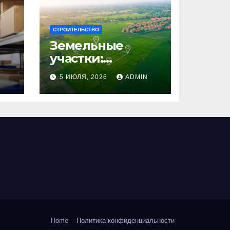
СТРОИТЕЛЬСТВО
Земельные
участки:
правовые
N
5 ИЮЛЯ, 2026
ADMIN
аспекты, виды и
возможности
использования
Home
Политика конфиденциальности