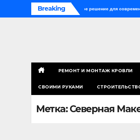
Перейти
Breaking
ые панели: универсальное решение для современного строи
к
содержимому
РЕМОНТ И МОНТАЖ КРОВЛИ
СВОИМИ РУКАМИ
СТРОИТЕЛЬСТВ
Метка:
Северная Мак