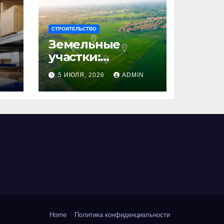
СТРОИТЕЛЬСТВО
Земельные
участки:
правовые
N
5 ИЮЛЯ, 2026
ADMIN
аспекты, виды и
возможности
использования
Home
Политика конфиденциальности