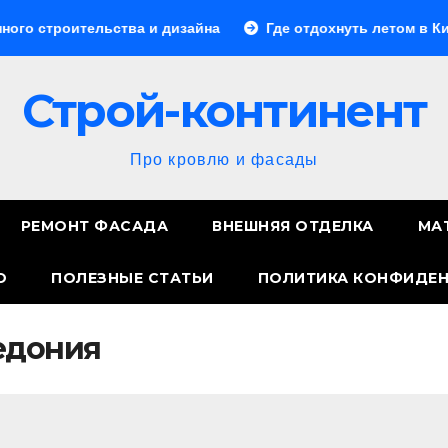
тельства и дизайна
Где отдохнуть летом в Китае: луч
Строй-континент
Про кровлю и фасады
РЕМОНТ ФАСАДА
ВНЕШНЯЯ ОТДЕЛКА
МА
О
ПОЛЕЗНЫЕ СТАТЬИ
ПОЛИТИКА КОНФИДЕ
едония