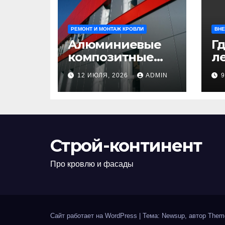
РЕМОНТ И МОНТАЖ КРОВЛИ
ВНЕ
Алюминиевые
Гд
композитные
ле
панели:
л
12 ИЮЛЯ, 2026
ADMIN
универсальное
н
решение для
д
современного
н
строительства и
п
дизайна
Строй-континент
Про кровлю и фасады
Сайт работает на WordPress
|
Тема: Newsup, автор
Them