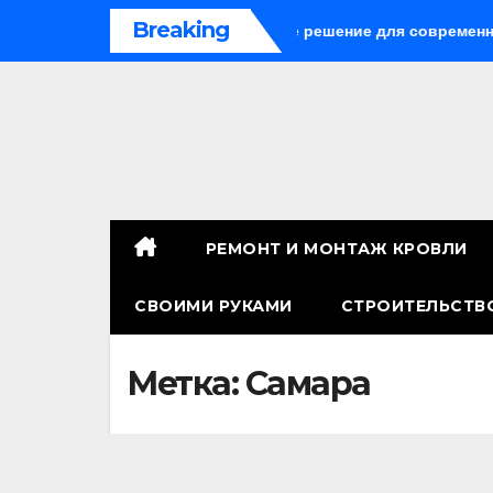
Перейти
Breaking
панели: универсальное решение для современного строител
к
содержимому
РЕМОНТ И МОНТАЖ КРОВЛИ
СВОИМИ РУКАМИ
СТРОИТЕЛЬСТВ
Метка:
Самара