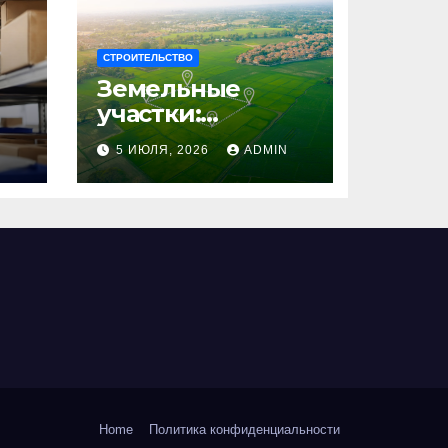
СТРОИТЕЛЬСТВО
Земельные
участки:
правовые
N
5 ИЮЛЯ, 2026
ADMIN
аспекты, виды и
возможности
использования
Home
Политика конфиденциальности