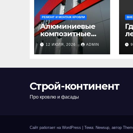
РЕМОНТ И МОНТАЖ КРОВЛИ
ВНЕ
Алюминиевые
Гд
композитные
ле
панели:
л
12 ИЮЛЯ, 2026
ADMIN
универсальное
н
решение для
д
современного
н
строительства и
п
дизайна
Строй-континент
Про кровлю и фасады
Сайт работает на WordPress
|
Тема: Newsup, автор
Them