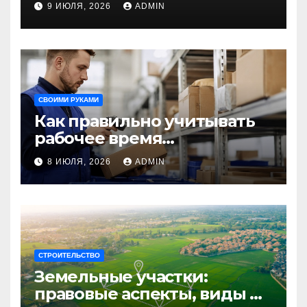
9 ИЮЛЯ, 2026
ADMIN
незабываемого
путешествия
СВОИМИ РУКАМИ
Как правильно учитывать
рабочее время
сотрудников: советы для
8 ИЮЛЯ, 2026
ADMIN
бизнеса
СТРОИТЕЛЬСТВО
Земельные участки:
правовые аспекты, виды и