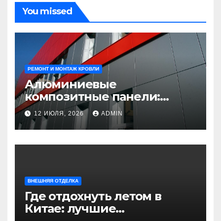
You missed
РЕМОНТ И МОНТАЖ КРОВЛИ
Алюминиевые
композитные панели:
универсальное решение
12 ИЮЛЯ, 2026
ADMIN
для современного
строительства и дизайна
ВНЕШНЯЯ ОТДЕЛКА
Где отдохнуть летом в
Китае: лучшие
направления для