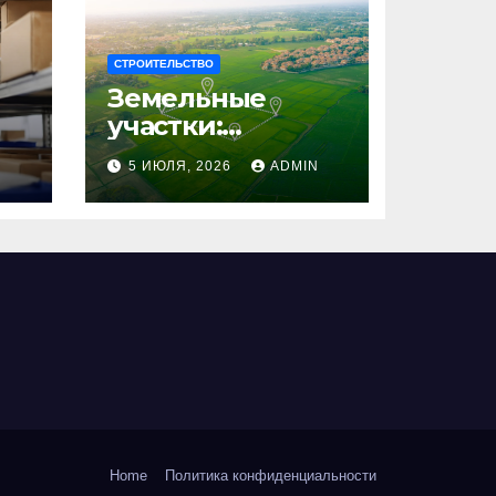
СТРОИТЕЛЬСТВО
Земельные
участки:
правовые
N
5 ИЮЛЯ, 2026
ADMIN
аспекты, виды и
возможности
использования
Home
Политика конфиденциальности