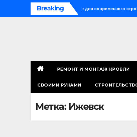
Перейти
Breaking
: универсальное решение для современного строительства 
к
содержимому
РЕМОНТ И МОНТАЖ КРОВЛИ
СВОИМИ РУКАМИ
СТРОИТЕЛЬСТВ
Метка:
Ижевск