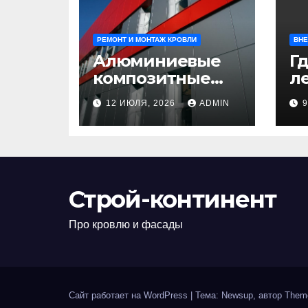
РЕМОНТ И МОНТАЖ КРОВЛИ
ВНЕ
Алюминиевые
Гд
композитные
ле
панели:
л
12 ИЮЛЯ, 2026
ADMIN
универсальное
н
решение для
д
современного
н
строительства и
п
дизайна
Строй-континент
Про кровлю и фасады
Сайт работает на WordPress
|
Тема: Newsup, автор
Them