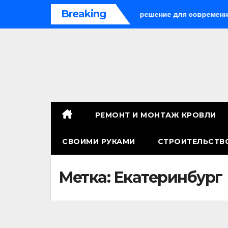
Перейти
Breaking
е панели: универсальное решение для современного строит
к
содержимому
РЕМОНТ И МОНТАЖ КРОВЛИ
СВОИМИ РУКАМИ
СТРОИТЕЛЬСТВ
Метка:
Екатеринбург