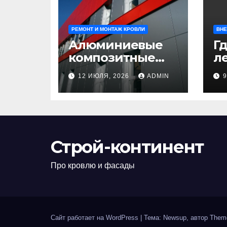
РЕМОНТ И МОНТАЖ КРОВЛИ
ВНЕ
Алюминиевые
Гд
композитные
ле
панели:
л
12 ИЮЛЯ, 2026
ADMIN
универсальное
н
решение для
д
современного
н
строительства и
п
дизайна
Строй-континент
Про кровлю и фасады
Сайт работает на WordPress
|
Тема: Newsup, автор
Them