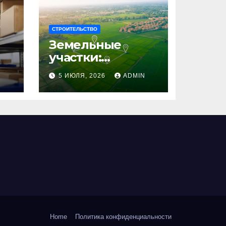
СТРОИТЕЛЬСТВО
Земельные
участки:
правовые
N
5 ИЮЛЯ, 2026
ADMIN
аспекты, виды и
возможности
использования
Home
Политика конфиденциальности