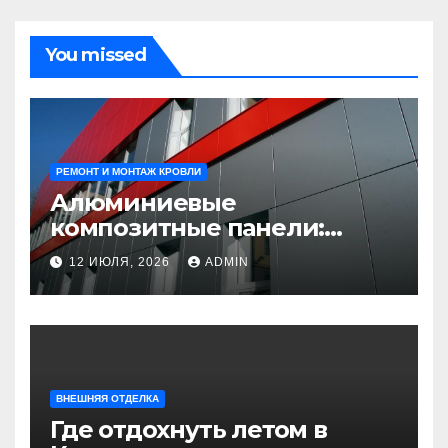
You missed
РЕМОНТ И МОНТАЖ КРОВЛИ
Алюминиевые
композитные панели:
универсальное решение
12 ИЮЛЯ, 2026
ADMIN
для современного
строительства и дизайна
ВНЕШНЯЯ ОТДЕЛКА
Где отдохнуть летом в