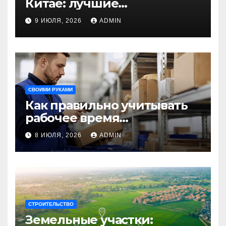
Китае: лучшие
направления для
9 ИЮЛЯ, 2026
ADMIN
незабываемого
путешествия
СВОИМИ РУКАМИ
Как правильно учитывать
рабочее время
сотрудников: советы для
8 ИЮЛЯ, 2026
ADMIN
бизнеса
СТРОИТЕЛЬСТВО
Земельные участки: