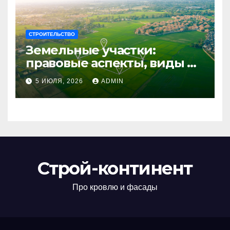
СТРОИТЕЛЬСТВО
Земельные участки:
правовые аспекты, виды и
возможности
5 ИЮЛЯ, 2026
ADMIN
использования
Строй-континент
Про кровлю и фасады