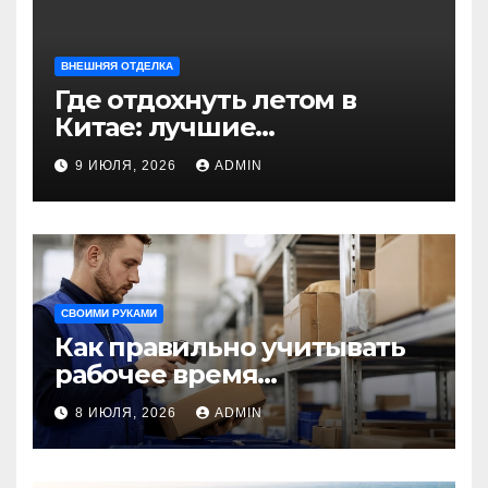
ВНЕШНЯЯ ОТДЕЛКА
Где отдохнуть летом в
Китае: лучшие
направления для
9 ИЮЛЯ, 2026
ADMIN
незабываемого
путешествия
СВОИМИ РУКАМИ
Как правильно учитывать
рабочее время
сотрудников: советы для
8 ИЮЛЯ, 2026
ADMIN
бизнеса