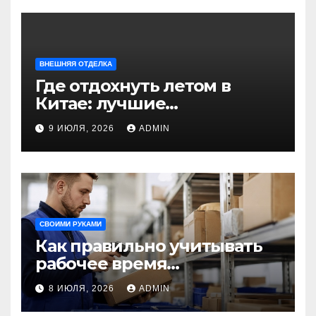
ВНЕШНЯЯ ОТДЕЛКА
Где отдохнуть летом в
Китае: лучшие
направления для
9 ИЮЛЯ, 2026
ADMIN
незабываемого
путешествия
СВОИМИ РУКАМИ
Как правильно учитывать
рабочее время
сотрудников: советы для
8 ИЮЛЯ, 2026
ADMIN
бизнеса