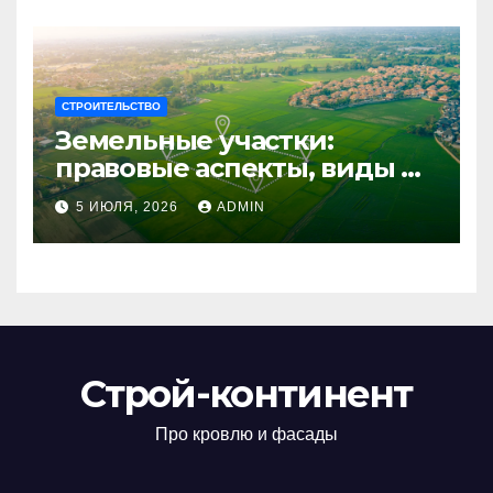
СТРОИТЕЛЬСТВО
Земельные участки:
правовые аспекты, виды и
возможности
5 ИЮЛЯ, 2026
ADMIN
использования
Строй-континент
Про кровлю и фасады