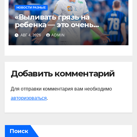
НОВОСТИ РАЗНЫЕ
«Выливать грязь на
ребенка — это очень
мерзкая история» —
АВГ 4, 2026
ADMIN
Радимов о ситуации с
сыном Соболева
Добавить комментарий
Для отправки комментария вам необходимо
авторизоваться
.
Поиск