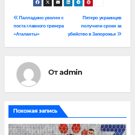
Навигация
Палладино уволен с
Пятеро украинцев
поста главного тренера
получили сроки за
по
«Аталанты»
убийство в Запорожье
записям
От
admin
Похожая запись