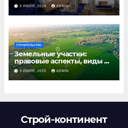
сотрудников: советы для
8 ИЮЛЯ, 2026
ADMIN
бизнеса
СТРОИТЕЛЬСТВО
Земельные участки:
правовые аспекты, виды и
возможности
5 ИЮЛЯ, 2026
ADMIN
использования
Строй-континент