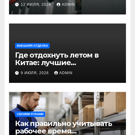
универсальное решение
12 ИЮЛЯ, 2026
ADMIN
для современного
строительства и дизайна
ВНЕШНЯЯ ОТДЕЛКА
Где отдохнуть летом в
Китае: лучшие
направления для
9 ИЮЛЯ, 2026
ADMIN
незабываемого
путешествия
СВОИМИ РУКАМИ
Как правильно учитывать
рабочее время