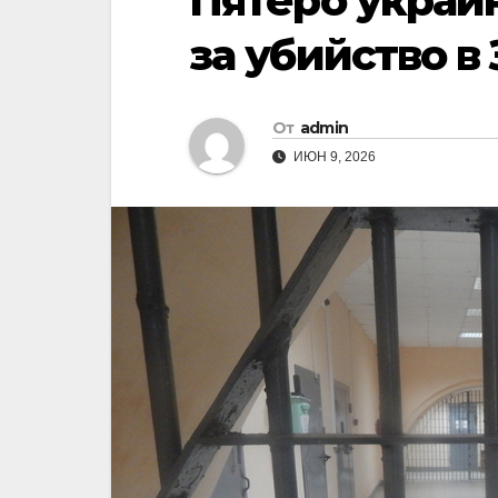
Пятеро украи
за убийство в
От
admin
ИЮН 9, 2026