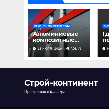
РЕМОНТ И МОНТАЖ КРОВЛИ
ВНЕ
Алюминиевые
Гд
композитные
ле
панели:
л
12 ИЮЛЯ, 2026
ADMIN
универсальное
н
решение для
д
современного
н
строительства и
п
дизайна
Строй-континент
Про кровлю и фасады