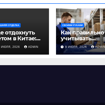
ШНЯЯ ОТДЕЛКА
СВОИМИ РУКАМИ
е отдохнуть
Как правильно
том в Китае:
учитывать
учшие
рабочее время
9 ИЮЛЯ, 2026
ADMIN
8 ИЮЛЯ, 2026
ADMI
аправления
сотрудников:
ля
советы для
езабываемого
бизнеса
утешествия