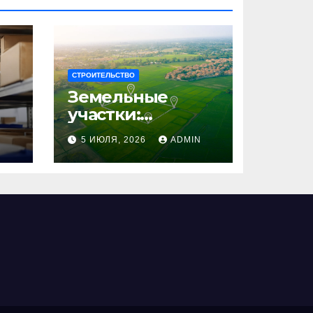
СТРОИТЕЛЬСТВО
Земельные
участки:
правовые
N
5 ИЮЛЯ, 2026
ADMIN
аспекты, виды и
возможности
использования