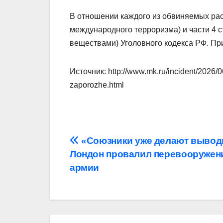
В отношении каждого из обвиняемых рас
международного терроризма) и части 4 с
веществами) Уголовного кодекса РФ. При
Источник: http://www.mk.ru/incident/2026/06
zaporozhe.html
Навигация
«Союзники уже делают вывод
Лондон провалил перевооружен
по
армии
записям