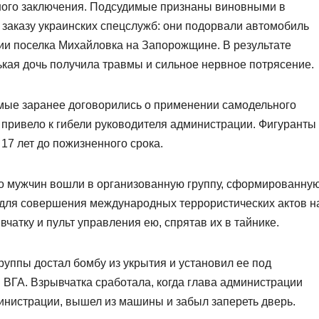
нного заключения. Подсудимые признаны виновными в
 заказу украинских спецслужб: они подорвали автомобиль
ии поселка Михайловка на Запорожщине. В результате
ькая дочь получила травмы и сильное нервное потрясение.
емые заранее договорились о применении самодельного
 привело к гибели руководителя администрации. Фигуранты
17 лет до пожизненного срока.
ро мужчин вошли в организованную группу, сформированну
 для совершения международных террористических актов н
чатку и пульт управления ею, спрятав их в тайнике.
группы достал бомбу из укрытия и установил ее под
 ВГА. Взрывчатка сработала, когда глава администрации
инистрации, вышел из машины и забыл запереть дверь.