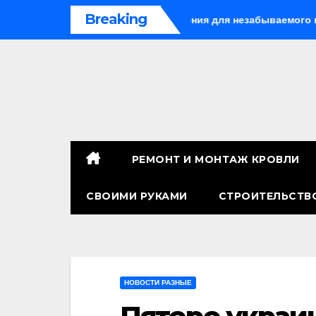
Перейти
Breaking
итае: лучшие направления для незабываемого путешествия
к
содержимому
РЕМОНТ И МОНТАЖ КРОВЛИ
СВОИМИ РУКАМИ
СТРОИТЕЛЬСТВ
НОВОСТИ РАЗНЫЕ