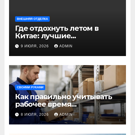
ВНЕШНЯЯ ОТДЕЛКА
Где отдохнуть летом в
Китае: лучшие
направления для
9 ИЮЛЯ, 2026
ADMIN
незабываемого
путешествия
СВОИМИ РУКАМИ
Как правильно учитывать
рабочее время
сотрудников: советы для
8 ИЮЛЯ, 2026
ADMIN
бизнеса