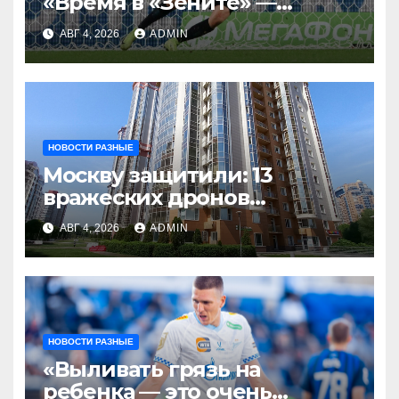
«Время в «Зените» —
отличный опыт, я
АВГ 4, 2026
ADMIN
благодарен
Санкт‑Петербургу»
НОВОСТИ РАЗНЫЕ
Москву защитили: 13
вражеских дронов
уничтожены за день
АВГ 4, 2026
ADMIN
НОВОСТИ РАЗНЫЕ
«Выливать грязь на
ребенка — это очень