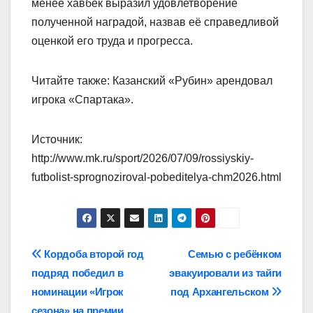
менее хавбек выразил удовлетворение
полученной наградой, назвав её справедливой
оценкой его труда и прогресса.
Читайте также: Казанский «Рубин» арендовал
игрока «Спартака».
Источник:
http://www.mk.ru/sport/2026/07/09/rossiyskiy-
futbolist-sprognoziroval-pobeditelya-chm2026.html
Навигация
Кордоба второй год
Семью с ребёнком
подряд победил в
эвакуировали из тайги
по
номинации «Игрок
под Архангельском
сезона» на премии