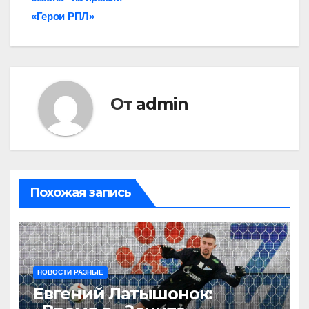
записям
«Герои РПЛ»
От
admin
Похожая запись
НОВОСТИ РАЗНЫЕ
Евгений Латышонок: