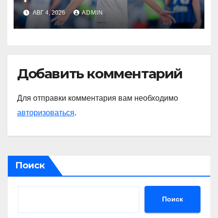
мерзкая история» —
АВГ 4, 2026
ADMIN
Радимов о ситуации с
сыном Соболева
Добавить комментарий
Для отправки комментария вам необходимо
авторизоваться
.
Поиск
Поиск