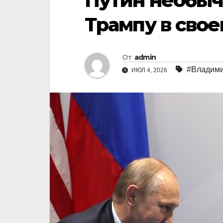
Путин необыч
Трампу в сво
От
admin
#Владими
ИЮЛ 4, 2026