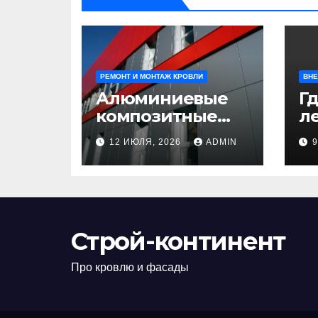
РЕМОНТ И МОНТАЖ КРОВЛИ
ВНЕ
Алюминиевые
Гд
композитные
ле
панели:
л
12 ИЮЛЯ, 2026
ADMIN
универсальное
н
решение для
д
современного
н
строительства и
п
дизайна
Строй-континент
Про кровлю и фасады