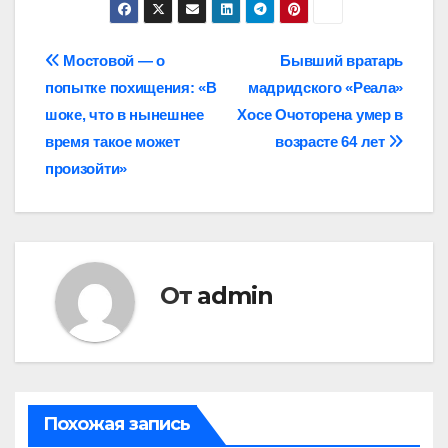
Навигация
Мостовой — о
Бывший вратарь
попытке похищения: «В
мадридского «Реала»
по
шоке, что в нынешнее
Хосе Очоторена умер в
записям
время такое может
возрасте 64 лет
произойти»
От
admin
Похожая запись