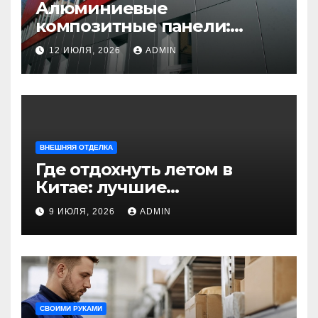
Алюминиевые
композитные панели:
универсальное решение
12 ИЮЛЯ, 2026
ADMIN
для современного
строительства и дизайна
ВНЕШНЯЯ ОТДЕЛКА
Где отдохнуть летом в
Китае: лучшие
направления для
9 ИЮЛЯ, 2026
ADMIN
незабываемого
путешествия
СВОИМИ РУКАМИ