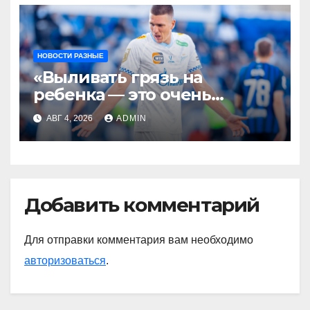
НОВОСТИ РАЗНЫЕ
«Выливать грязь на
ребенка — это очень
мерзкая история» —
АВГ 4, 2026
ADMIN
Радимов о ситуации с
сыном Соболева
Добавить комментарий
Для отправки комментария вам необходимо
авторизоваться
.