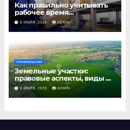
Как правильно учитывать
рабочее время
сотрудников: советы для
8 ИЮЛЯ, 2026
ADMIN
бизнеса
СТРОИТЕЛЬСТВО
Земельные участки:
правовые аспекты, виды и
возможности
5 ИЮЛЯ, 2026
ADMIN
использования