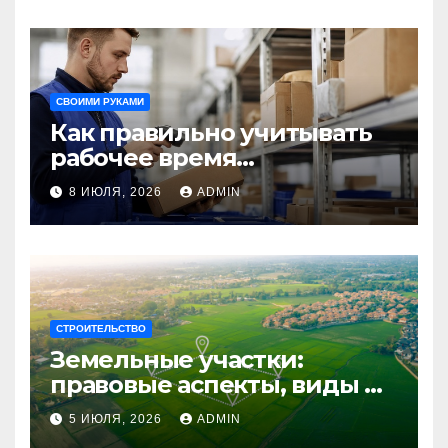
путешествия
СВОИМИ РУКАМИ
Как правильно учитывать
рабочее время
сотрудников: советы для
8 ИЮЛЯ, 2026
ADMIN
бизнеса
СТРОИТЕЛЬСТВО
Земельные участки:
правовые аспекты, виды и
возможности
5 ИЮЛЯ, 2026
ADMIN
использования