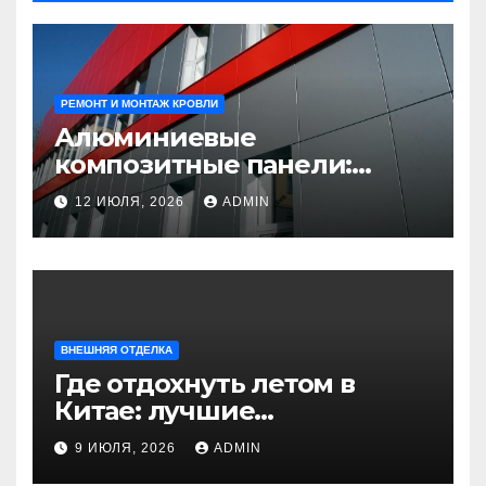
РЕМОНТ И МОНТАЖ КРОВЛИ
Алюминиевые
композитные панели:
универсальное решение
12 ИЮЛЯ, 2026
ADMIN
для современного
строительства и дизайна
ВНЕШНЯЯ ОТДЕЛКА
Где отдохнуть летом в
Китае: лучшие
направления для
9 ИЮЛЯ, 2026
ADMIN
незабываемого