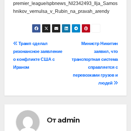
premier_league/spbnews_NI2342493_Ilja_Samos
hnikov_vernulsa_v_Rubin_na_pravah_arendy
Навигация
Трамп сделал
Министр Никитин
резонансное заявление
заявил, что
по
о конфликте США с
транспортная система
записям
Ираном
справляется с
перевозками грузов и
людей
От
admin