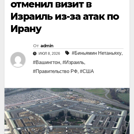
отменил визит в
Израиль из-за атак по
Ирану
От
admin
#Биньямин Нетаньяху
,
ИЮЛ 8, 2026
#Вашингтон
,
#Израиль
,
#Правительство РФ
,
#США