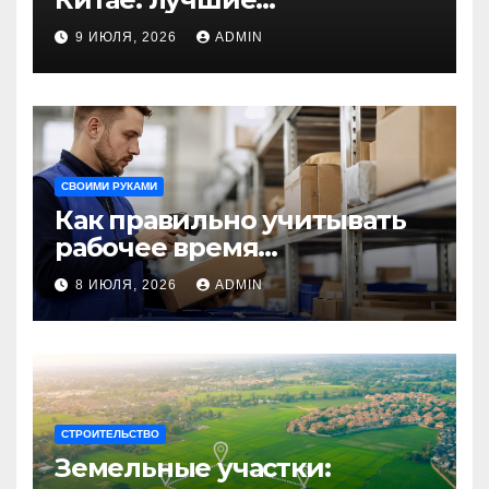
направления для
9 ИЮЛЯ, 2026
ADMIN
незабываемого
путешествия
СВОИМИ РУКАМИ
Как правильно учитывать
рабочее время
сотрудников: советы для
8 ИЮЛЯ, 2026
ADMIN
бизнеса
СТРОИТЕЛЬСТВО
Земельные участки: