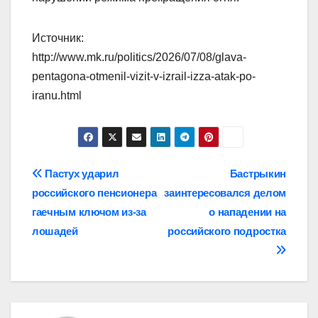
Источник:
http://www.mk.ru/politics/2026/07/08/glava-
pentagona-otmenil-vizit-v-izrail-izza-atak-po-
iranu.html
Навигация
Пастух ударил
Бастрыкин
российского пенсионера
заинтересовался делом
по
гаечным ключом из-за
о нападении на
записям
лошадей
российского подростка