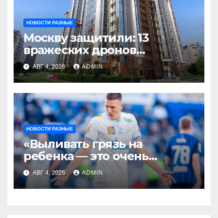
НОВОСТИ РАЗНЫЕ
Москву защитили: 13
вражеских дронов
уничтожены за день
АВГ 4, 2026
ADMIN
НОВОСТИ РАЗНЫЕ
«Выливать грязь на
ребенка — это очень
мерзкая история» —
АВГ 4, 2026
ADMIN
Радимов о ситуации с
сыном Соболева