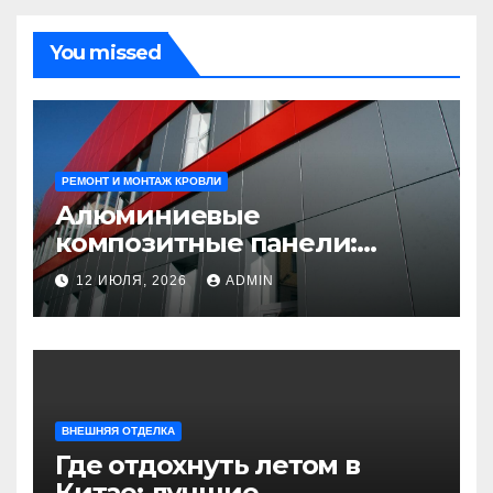
You missed
РЕМОНТ И МОНТАЖ КРОВЛИ
Алюминиевые
композитные панели:
универсальное решение
12 ИЮЛЯ, 2026
ADMIN
для современного
строительства и дизайна
ВНЕШНЯЯ ОТДЕЛКА
Где отдохнуть летом в
Китае: лучшие