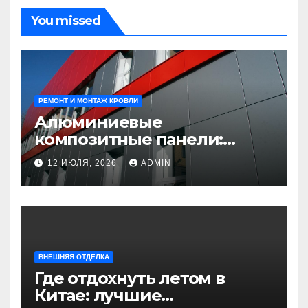
You missed
РЕМОНТ И МОНТАЖ КРОВЛИ
Алюминиевые
композитные панели:
универсальное решение
12 ИЮЛЯ, 2026
ADMIN
для современного
строительства и дизайна
ВНЕШНЯЯ ОТДЕЛКА
Где отдохнуть летом в
Китае: лучшие