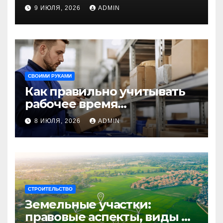
направления для
9 ИЮЛЯ, 2026
ADMIN
незабываемого
путешествия
СВОИМИ РУКАМИ
Как правильно учитывать
рабочее время
сотрудников: советы для
8 ИЮЛЯ, 2026
ADMIN
бизнеса
СТРОИТЕЛЬСТВО
Земельные участки:
правовые аспекты, виды и