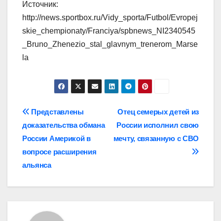
Источник:
http://news.sportbox.ru/Vidy_sporta/Futbol/Evropej
skie_chempionaty/Franciya/spbnews_NI2340545
_Bruno_Zhenezio_stal_glavnym_trenerom_Marse
la
Навигация
Представлены
Отец семерых детей из
доказательства обмана
России исполнил свою
по
России Америкой в
мечту, связанную с СВО
записям
вопросе расширения
альянса