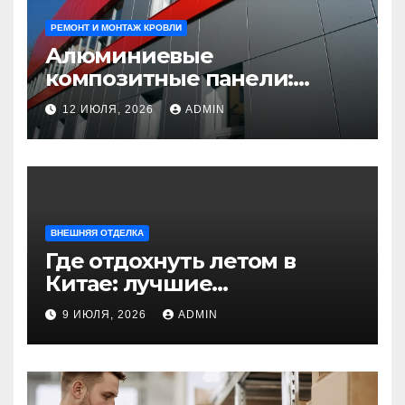
РЕМОНТ И МОНТАЖ КРОВЛИ
Алюминиевые
композитные панели:
универсальное решение
12 ИЮЛЯ, 2026
ADMIN
для современного
строительства и дизайна
ВНЕШНЯЯ ОТДЕЛКА
Где отдохнуть летом в
Китае: лучшие
направления для
9 ИЮЛЯ, 2026
ADMIN
незабываемого
путешествия