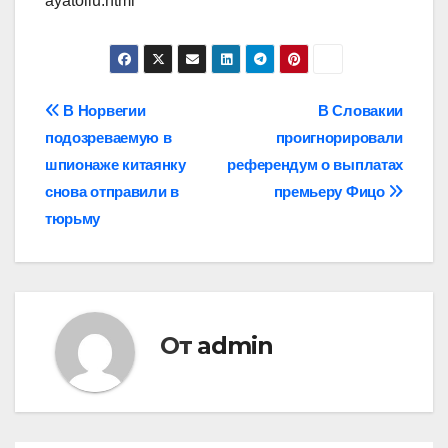
ayatollu.html
Навигация
В Норвегии
В Словакии
подозреваемую в
проигнорировали
по
шпионаже китаянку
референдум о выплатах
записям
снова отправили в
премьеру Фицо
тюрьму
От
admin