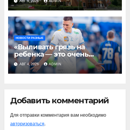
АВГ 4, 2026
ADMIN
НОВОСТИ РАЗНЫЕ
«Выливать грязь на
ребенка — это очень
мерзкая история» —
АВГ 4, 2026
ADMIN
Радимов о ситуации с
сыном Соболева
Добавить комментарий
Для отправки комментария вам необходимо
авторизоваться
.