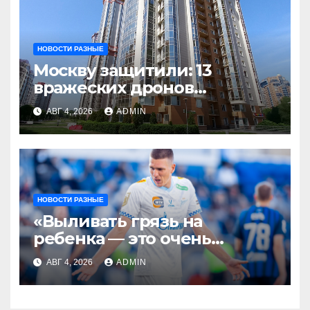
НОВОСТИ РАЗНЫЕ
Москву защитили: 13
вражеских дронов
уничтожены за день
АВГ 4, 2026
ADMIN
НОВОСТИ РАЗНЫЕ
«Выливать грязь на
ребенка — это очень
мерзкая история» —
АВГ 4, 2026
ADMIN
Радимов о ситуации с
сыном Соболева