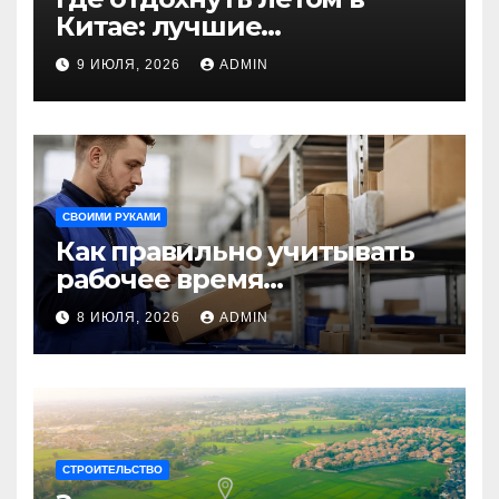
Китае: лучшие
направления для
9 ИЮЛЯ, 2026
ADMIN
незабываемого
путешествия
СВОИМИ РУКАМИ
Как правильно учитывать
рабочее время
сотрудников: советы для
8 ИЮЛЯ, 2026
ADMIN
бизнеса
СТРОИТЕЛЬСТВО