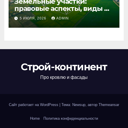
Земельные участки:
правовые аспекты, виды и
возможности
5 ИЮЛЯ, 2026
ADMIN
использования
Строй-континент
Про кровлю и фасады
Сайт работает на WordPress
|
Тема: Newsup, автор
Themeansar
Home
Политика конфиденциальности