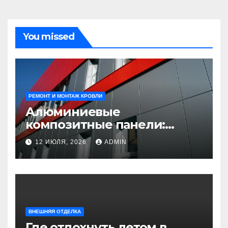
You missed
РЕМОНТ И МОНТАЖ КРОВЛИ
Алюминиевые
композитные панели:
универсальное решение
12 ИЮЛЯ, 2026
ADMIN
для современного
строительства и дизайна
ВНЕШНЯЯ ОТДЕЛКА
Где отдохнуть летом в