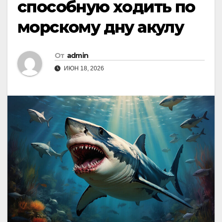
способную ходить по
морскому дну акулу
От
admin
ИЮН 18, 2026