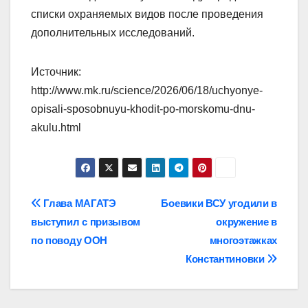
списки охраняемых видов после проведения
дополнительных исследований.
Источник:
http://www.mk.ru/science/2026/06/18/uchyonye-
opisali-sposobnuyu-khodit-po-morskomu-dnu-
akulu.html
Навигация
Глава МАГАТЭ
Боевики ВСУ угодили в
выступил с призывом
окружение в
по
по поводу ООН
многоэтажках
записям
Константиновки