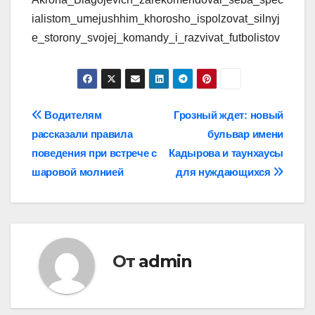
ialistom_umejushhim_khorosho_ispolzovat_silnyj
e_storony_svojej_komandy_i_razvivat_futbolistov
Навигация
Водителям
Грозный ждет: новый
рассказали правила
бульвар имени
по
поведения при встрече с
Кадырова и таунхаусы
записям
шаровой молнией
для нуждающихся
От
admin