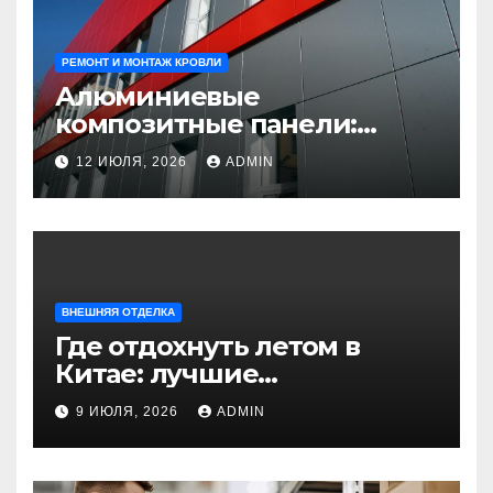
РЕМОНТ И МОНТАЖ КРОВЛИ
Алюминиевые
композитные панели:
универсальное решение
12 ИЮЛЯ, 2026
ADMIN
для современного
строительства и дизайна
ВНЕШНЯЯ ОТДЕЛКА
Где отдохнуть летом в
Китае: лучшие
направления для
9 ИЮЛЯ, 2026
ADMIN
незабываемого
путешествия