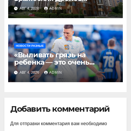
уничтожены за день
АВГ 4, 2026
ADMIN
НОВОСТИ РАЗНЫЕ
«Выливать грязь на
ребенка — это очень
мерзкая история» —
АВГ 4, 2026
ADMIN
Радимов о ситуации с
сыном Соболева
Добавить комментарий
Для отправки комментария вам необходимо