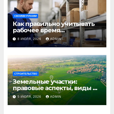
СВОИМИ РУКАМИ
Как правильно учитывать
рабочее время
сотрудников: советы для
8 ИЮЛЯ, 2026
ADMIN
бизнеса
СТРОИТЕЛЬСТВО
Земельные участки:
правовые аспекты, виды и
возможности
5 ИЮЛЯ, 2026
ADMIN
использования