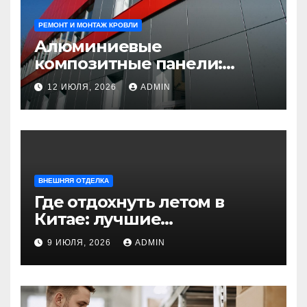
РЕМОНТ И МОНТАЖ КРОВЛИ
Алюминиевые
композитные панели:
универсальное решение
12 ИЮЛЯ, 2026
ADMIN
для современного
строительства и дизайна
ВНЕШНЯЯ ОТДЕЛКА
Где отдохнуть летом в
Китае: лучшие
направления для
9 ИЮЛЯ, 2026
ADMIN
незабываемого
путешествия