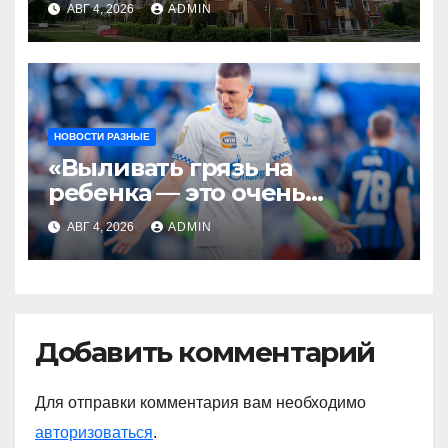
АВГ 4, 2026
ADMIN
НОВОСТИ РАЗНЫЕ
«Выливать грязь на
ребенка — это очень
мерзкая история» —
АВГ 4, 2026
ADMIN
Радимов о ситуации с
сыном Соболева
Добавить комментарий
Для отправки комментария вам необходимо
авторизоваться
.