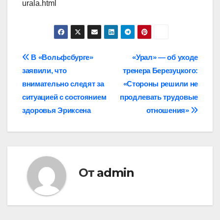
urala.html
Навигация
В «Вольфсбурге»
«Урал» — об уходе
заявили, что
тренера Березуцкого:
по
внимательно следят за
«Стороны решили не
записям
ситуацией с состоянием
продлевать трудовые
здоровья Эриксена
отношения»
От
admin