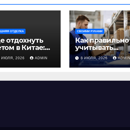
ШНЯЯ ОТДЕЛКА
СВОИМИ РУКАМИ
е отдохнуть
Как правильно
том в Китае:
учитывать
учшие
рабочее время
9 ИЮЛЯ, 2026
ADMIN
8 ИЮЛЯ, 2026
ADMI
аправления
сотрудников:
ля
советы для
езабываемого
бизнеса
утешествия