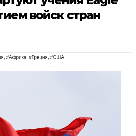
артуют учения Eagle
стием войск стран
ия
,
#Африка
,
#Греция
,
#США