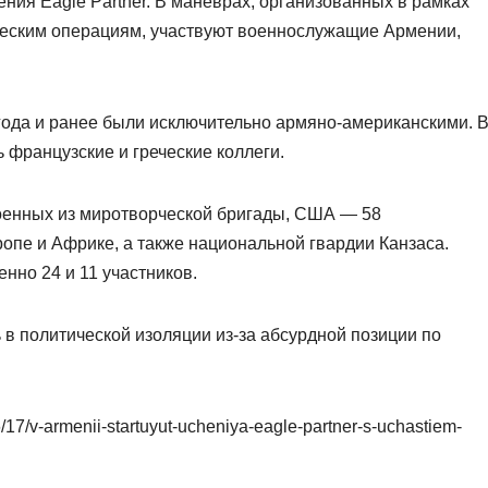
ения Eagle Partner. В маневрах, организованных в рамках
еским операциям, участвуют военнослужащие Армении,
 года и ранее были исключительно армяно-американскими. 
 французские и греческие коллеги.
оенных из миротворческой бригады, США — 58
опе и Африке, а также национальной гвардии Канзаса.
нно 24 и 11 участников.
 в политической изоляции из-за абсурдной позиции по
6/17/v-armenii-startuyut-ucheniya-eagle-partner-s-uchastiem-