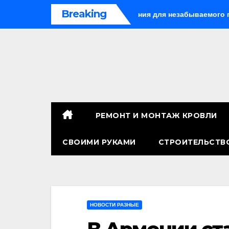
Перейти
Breaking
 Китае: лучшие направления для незабываемого путешествия
к
содержимому
РЕМОНТ И МОНТАЖ КРОВЛИ
СВОИМИ РУКАМИ
СТРОИТЕЛЬСТВ
НОВОСТИ РАЗНЫЕ