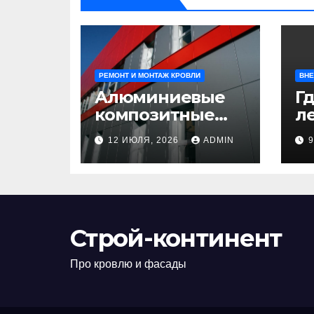
РЕМОНТ И МОНТАЖ КРОВЛИ
ВНЕ
Алюминиевые
Гд
композитные
ле
панели:
л
12 ИЮЛЯ, 2026
ADMIN
универсальное
н
решение для
д
современного
н
строительства и
п
дизайна
Строй-континент
Про кровлю и фасады