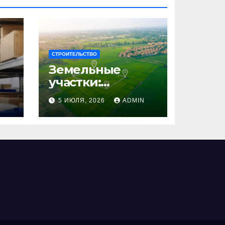
СТРОИТЕЛЬСТВО
Земельные
участки:
правовые
N
5 ИЮЛЯ, 2026
ADMIN
аспекты, виды и
возможности
использования