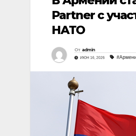
В Армении ст
Partner с уча
НАТО
От
admin
#Армен
ИЮН 16, 2026