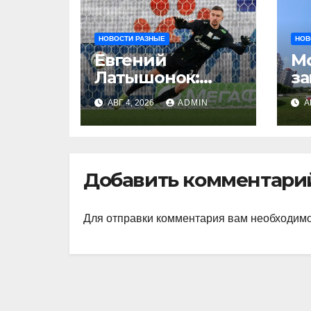
НОВОСТИ РАЗНЫЕ
НОВ
Евгений
М
Латышонок:
за
«Время в
в
АВГ 4, 2026
ADMIN
А
«Зените» —
д
отличный опыт,
у
я благодарен
д
Санкт‑Петербург
Добавить комментари
у»
Для отправки комментария вам необходим