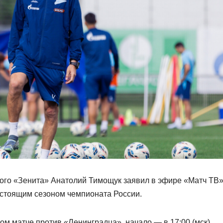
ого «Зенита» Анатолий Тимощук заявил в эфире «Матч ТВ»
дстоящим сезоном чемпионата России.
ом матче против «Ленинградца», начало — в 17:00 (мск).