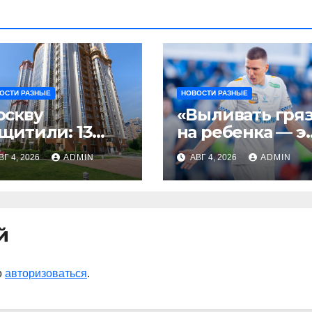
ОСТИ РАЗНЫЕ
НОВОСТИ РАЗНЫЕ
оскву
«Выливать гря
щитили: 13
на ребенка — э
ражеских
очень мерзкая
ВГ 4, 2026
ADMIN
АВГ 4, 2026
ADMIN
ронов
история» —
ничтожены за
Радимов о
ень
ситуации с
сыном Соболев
й
о
авторизоваться
.