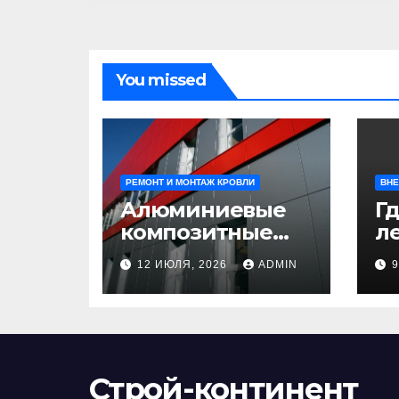
You missed
РЕМОНТ И МОНТАЖ КРОВЛИ
ВНЕ
Алюминиевые
Гд
композитные
ле
панели:
л
12 ИЮЛЯ, 2026
ADMIN
универсальное
н
решение для
д
современного
н
строительства и
п
дизайна
Строй-континент