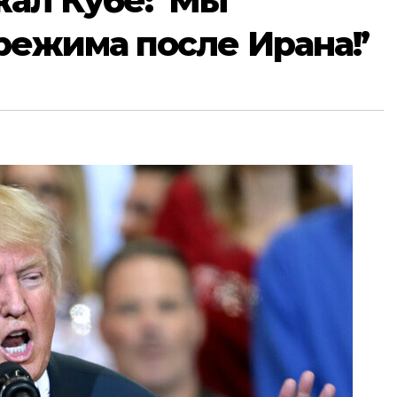
ал Кубе: ‘Мы
режима после Ирана!’