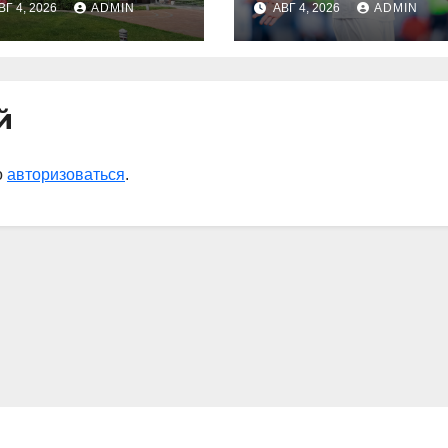
ВГ 4, 2026
ADMIN
АВГ 4, 2026
ADMIN
ронов
история» —
ничтожены за
Радимов о
ень
ситуации с
сыном Соболев
й
о
авторизоваться
.