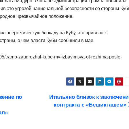
иколаса Мадуро в январе администрация Трампа объявила
в это угрозой национальной безопасности со стороны Куб
ародное чрезвычайное положение.
 энергетическую блокаду на Кубу, что привело к
страны, о чем власти Кубы сообщили в мае.
/05/tramp-zaugrozhal-kube-my-izbavimsya-ot-rezhima-posle-
жение по
Итальяно близок к заключен
контракта с «Бешикташем»
ал»