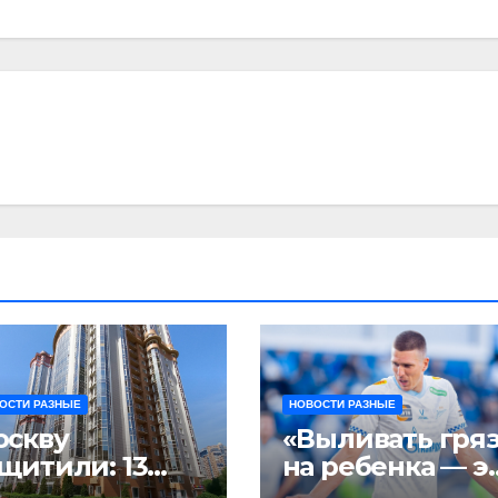
ОСТИ РАЗНЫЕ
НОВОСТИ РАЗНЫЕ
оскву
«Выливать гря
щитили: 13
на ребенка — э
ражеских
очень мерзкая