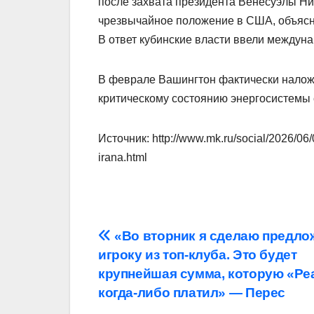
после захвата президента Венесуэлы Н
чрезвычайное положение в США, объясни
В ответ кубинские власти ввели междун
В феврале Вашингтон фактически наложил
критическому состоянию энергосистемы 
Источник: http://www.mk.ru/social/2026/06
irana.html
Навигация
«Во вторник я сделаю предло
игроку из топ‑клуба. Это будет
по
крупнейшая сумма, которую «Ре
записям
когда‑либо платил» — Перес