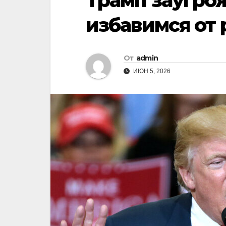
Трамп заугрож
избавимся от 
От
admin
ИЮН 5, 2026