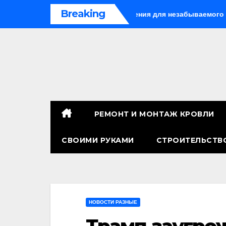
Перейти
Breaking
 Китае: лучшие направления для незабываемого путешествия
к
содержимому
РЕМОНТ И МОНТАЖ КРОВЛИ
СВОИМИ РУКАМИ
СТРОИТЕЛЬСТВ
НОВОСТИ РАЗНЫЕ