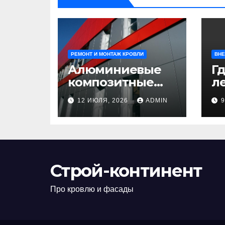
РЕМОНТ И МОНТАЖ КРОВЛИ
ВНЕ
Алюминиевые
Гд
композитные
ле
панели:
л
12 ИЮЛЯ, 2026
ADMIN
универсальное
н
решение для
д
современного
н
строительства и
п
дизайна
Строй-континент
Про кровлю и фасады