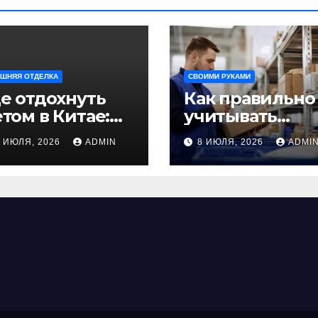
ШНЯЯ ОТДЕЛКА
СВОИМИ РУКАМИ
е отдохнуть
Как правильно
том в Китае:
учитывать
учшие
рабочее время
9 ИЮЛЯ, 2026
ADMIN
8 ИЮЛЯ, 2026
ADMI
аправления
сотрудников:
ля
советы для
езабываемого
бизнеса
утешествия