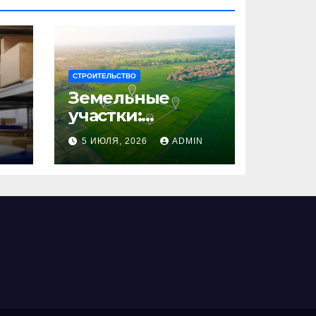
СТРОИТЕЛЬСТВО
Земельные
участки:
правовые
N
5 ИЮЛЯ, 2026
ADMIN
аспекты, виды и
возможности
использования