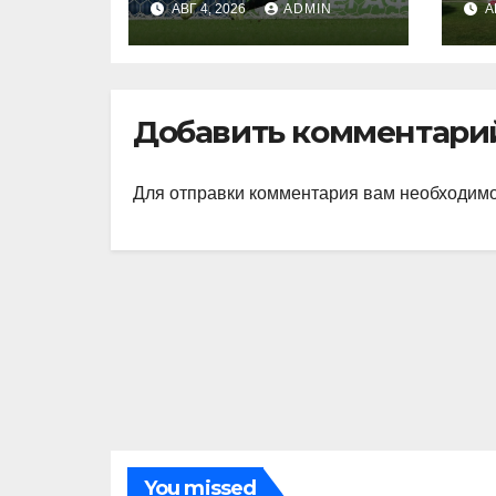
АВГ 4, 2026
ADMIN
А
«Зените» —
д
отличный опыт,
у
я благодарен
д
Санкт‑Петербург
Добавить комментари
у»
Для отправки комментария вам необходим
You missed