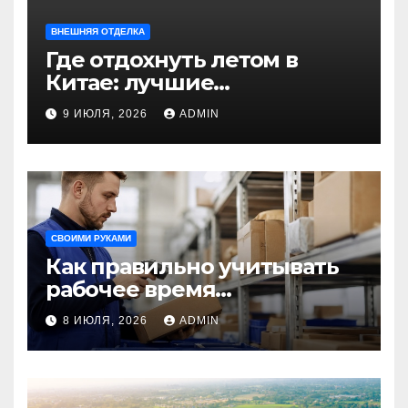
ВНЕШНЯЯ ОТДЕЛКА
Где отдохнуть летом в
Китае: лучшие
направления для
9 ИЮЛЯ, 2026
ADMIN
незабываемого
путешествия
СВОИМИ РУКАМИ
Как правильно учитывать
рабочее время
сотрудников: советы для
8 ИЮЛЯ, 2026
ADMIN
бизнеса