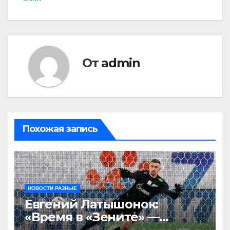
От
admin
Похожая запись
НОВОСТИ РАЗНЫЕ
Евгений Латышонок:
«Время в «Зените» —
отличный опыт, я