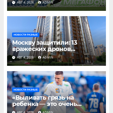
АВГ 4, 2026
ADMIN
благодарен
Санкт‑Петербургу»
НОВОСТИ РАЗНЫЕ
Москву защитили: 13
вражеских дронов
уничтожены за день
АВГ 4, 2026
ADMIN
НОВОСТИ РАЗНЫЕ
«Выливать грязь на
ребенка — это очень
мерзкая история» —
АВГ 4, 2026
ADMIN