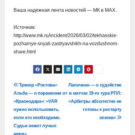
Ваша надежная лента новостей — МК в MAX.
Источник:
http://www.mk.ru/incident/2026/03/02/tekhasskie-
pozharnye-snyali-zastryavshikh-na-vozdushnom-
share.html
Навигация
Тренер «Ростова»
Лапочкин — о судействе
Альба — о поражении от
в матчах 19‑го тура РПЛ:
по
«Краснодара»: «VAR
«Арбитры абсолютно не
записям
нужно использовать,
готовы к рестарту
если это необходимо.
сезона»
Судьи знают лучше
меня»