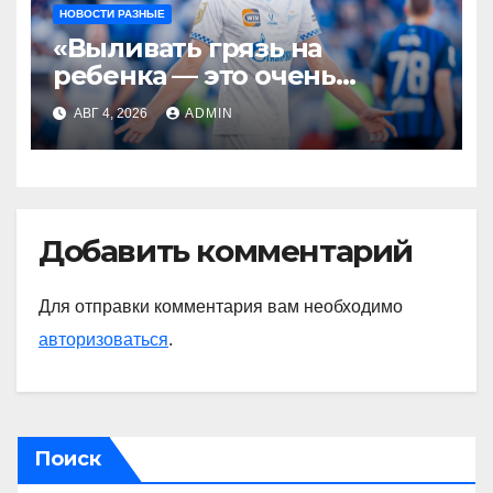
НОВОСТИ РАЗНЫЕ
«Выливать грязь на
ребенка — это очень
мерзкая история» —
АВГ 4, 2026
ADMIN
Радимов о ситуации с
сыном Соболева
Добавить комментарий
Для отправки комментария вам необходимо
авторизоваться
.
Поиск