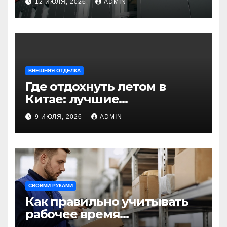
12 ИЮЛЯ, 2026
ADMIN
для современного
строительства и дизайна
ВНЕШНЯЯ ОТДЕЛКА
Где отдохнуть летом в
Китае: лучшие
направления для
9 ИЮЛЯ, 2026
ADMIN
незабываемого
путешествия
СВОИМИ РУКАМИ
Как правильно учитывать
рабочее время
сотрудников: советы для