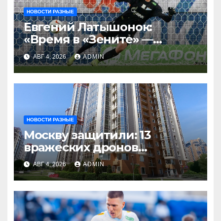
НОВОСТИ РАЗНЫЕ
Евгений Латышонок:
«Время в «Зените» —
отличный опыт, я
АВГ 4, 2026
ADMIN
благодарен
Санкт‑Петербургу»
НОВОСТИ РАЗНЫЕ
Москву защитили: 13
вражеских дронов
уничтожены за день
АВГ 4, 2026
ADMIN