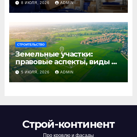
8 ИЮЛЯ, 2026
ADMIN
бизнеса
СТРОИТЕЛЬСТВО
Земельные участки:
правовые аспекты, виды и
возможности
5 ИЮЛЯ, 2026
ADMIN
использования
Строй-континент
Про кровлю и фасады