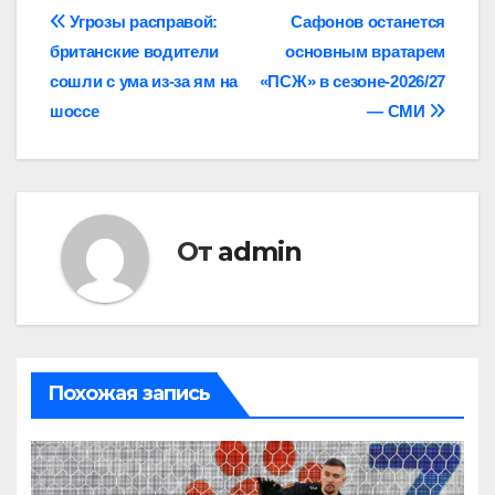
Навигация
Угрозы расправой:
Сафонов останется
британские водители
основным вратарем
по
сошли с ума из-за ям на
«ПСЖ» в сезоне‑2026/27
записям
шоссе
— СМИ
От
admin
Похожая запись