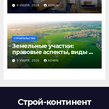
сотрудников: советы для
8 ИЮЛЯ, 2026
ADMIN
бизнеса
СТРОИТЕЛЬСТВО
Земельные участки:
правовые аспекты, виды и
возможности
5 ИЮЛЯ, 2026
ADMIN
использования
Строй-континент