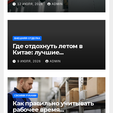
универсальное решение
12 ИЮЛЯ, 2026
ADMIN
для современного
строительства и дизайна
ВНЕШНЯЯ ОТДЕЛКА
Где отдохнуть летом в
Китае: лучшие
направления для
9 ИЮЛЯ, 2026
ADMIN
незабываемого
путешествия
СВОИМИ РУКАМИ
Как правильно учитывать
рабочее время