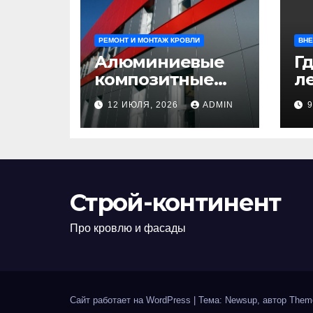
РЕМОНТ И МОНТАЖ КРОВЛИ
ВНЕ
Алюминиевые
Гд
композитные
ле
панели:
л
12 ИЮЛЯ, 2026
ADMIN
универсальное
н
решение для
д
современного
н
строительства и
п
дизайна
Строй-континент
Про кровлю и фасады
Сайт работает на WordPress
|
Тема: Newsup, автор
Them