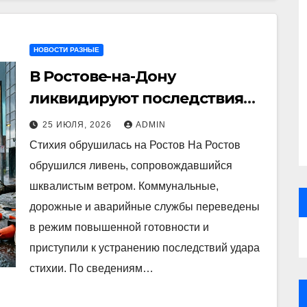
НОВОСТИ РАЗНЫЕ
В Ростове-на-Дону
ликвидируют последствия
разгула стихии: повалены
25 ИЮЛЯ, 2026
ADMIN
деревья, часть города
Стихия обрушилась на Ростов На Ростов
осталась без света и воды
обрушился ливень, сопровождавшийся
шквалистым ветром. Коммунальные,
дорожные и аварийные службы переведены
в режим повышенной готовности и
приступили к устранению последствий удара
стихии. По сведениям…