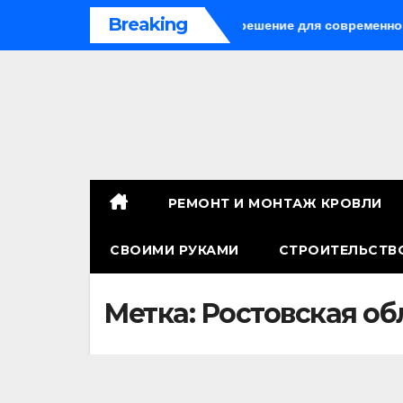
Перейти
Breaking
панели: универсальное решение для современного строител
к
содержимому
РЕМОНТ И МОНТАЖ КРОВЛИ
СВОИМИ РУКАМИ
СТРОИТЕЛЬСТВ
Метка:
Ростовская об