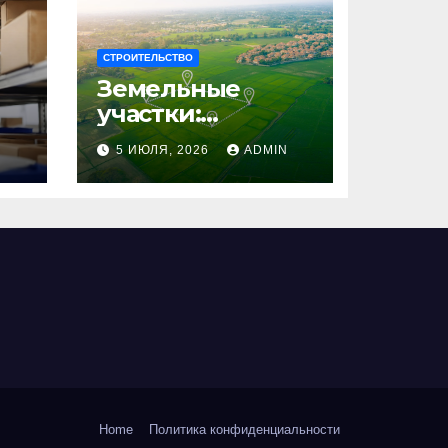
СТРОИТЕЛЬСТВО
Земельные
участки:
правовые
N
5 ИЮЛЯ, 2026
ADMIN
аспекты, виды и
возможности
использования
Home
Политика конфиденциальности