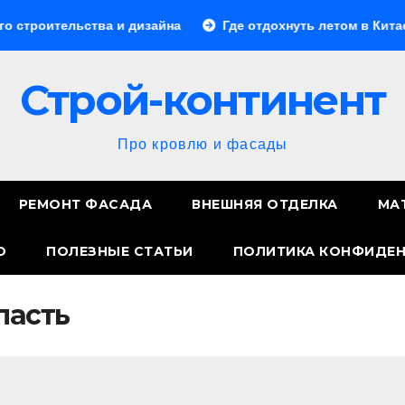
ьства и дизайна
Где отдохнуть летом в Китае: лучшие
Строй-континент
Про кровлю и фасады
РЕМОНТ ФАСАДА
ВНЕШНЯЯ ОТДЕЛКА
МА
О
ПОЛЕЗНЫЕ СТАТЬИ
ПОЛИТИКА КОНФИДЕ
ласть