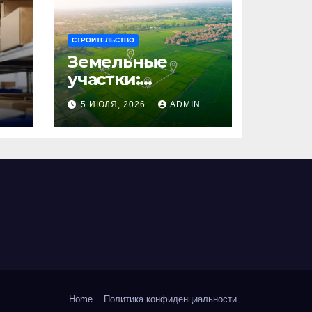
СТРОИТЕЛЬСТВО
Земельные
участки:
правовые
N
5 ИЮЛЯ, 2026
ADMIN
аспекты, виды и
возможности
использования
Home
Политика конфиденциальности