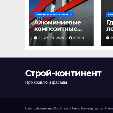
РЕМОНТ И МОНТАЖ КРОВЛИ
ВНЕ
Алюминиевые
Гд
композитные
ле
панели:
л
12 ИЮЛЯ, 2026
ADMIN
универсальное
н
решение для
д
современного
н
строительства и
п
дизайна
Строй-континент
Про кровлю и фасады
Сайт работает на WordPress
|
Тема: Newsup, автор
Them