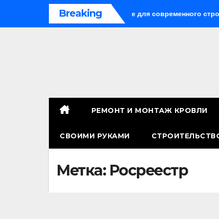
Перейти
Breaking
и: универсальное решение для современного строительства
к
содержимому
РЕМОНТ И МОНТАЖ КРОВЛИ
СВОИМИ РУКАМИ
СТРОИТЕЛЬСТВ
Метка:
Росреестр