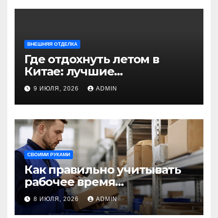
ВНЕШНЯЯ ОТДЕЛКА
Где отдохнуть летом в
Китае: лучшие
направления для
9 ИЮЛЯ, 2026
ADMIN
незабываемого
путешествия
СВОИМИ РУКАМИ
Как правильно учитывать
рабочее время
сотрудников: советы для
8 ИЮЛЯ, 2026
ADMIN
бизнеса