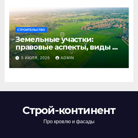
СТРОИТЕЛЬСТВО
Земельные участки:
правовые аспекты, виды и
возможности
5 ИЮЛЯ, 2026
ADMIN
использования
Строй-континент
Про кровлю и фасады