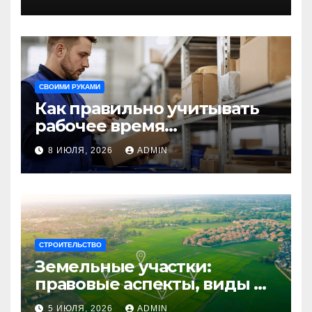
незабываемого
путешествия
СВОИМИ РУКАМИ
Как правильно учитывать
рабочее время
сотрудников: советы для
8 ИЮЛЯ, 2026
ADMIN
бизнеса
СТРОИТЕЛЬСТВО
Земельные участки:
правовые аспекты, виды и
возможности
5 ИЮЛЯ, 2026
ADMIN