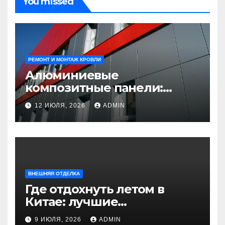
You missed
РЕМОНТ И МОНТАЖ КРОВЛИ
Алюминиевые
композитные панели:
универсальное решение
12 ИЮЛЯ, 2026
ADMIN
для современного
строительства и дизайна
ВНЕШНЯЯ ОТДЕЛКА
Где отдохнуть летом в
Китае: лучшие
направления для
9 ИЮЛЯ, 2026
ADMIN