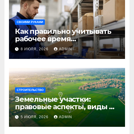
СВОИМИ РУКАМИ
Как правильно учитывать
рабочее время
сотрудников: советы для
8 ИЮЛЯ, 2026
ADMIN
бизнеса
СТРОИТЕЛЬСТВО
Земельные участки:
правовые аспекты, виды и
возможности
5 ИЮЛЯ, 2026
ADMIN
использования