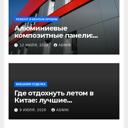
РЕМОНТ И МОНТАЖ КРОВЛИ
Алюминиевые
композитные панели:
универсальное решение
12 ИЮЛЯ, 2026
ADMIN
для современного
строительства и дизайна
ВНЕШНЯЯ ОТДЕЛКА
Где отдохнуть летом в
Китае: лучшие
направления для
9 ИЮЛЯ, 2026
ADMIN
незабываемого
путешествия