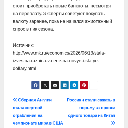
стоит приобретать новые банкноты, несмотря
на переплату. Эксперты советуют покупать
валюту заранее, пока не начался ажиотажный
спрос в пик сезона.
Источник:
http://www.mk.ru/economics/2026/06/13/stala-
izvestna-raznica-v-cene-na-novye-i-starye-
dollary.html
Навигация
Сборная Англии
Россиян стали сажать в
стала жертвой
тюрьму за провоз
по
ограбления на
одного товара из Китая
записям
чемпионате мира в США