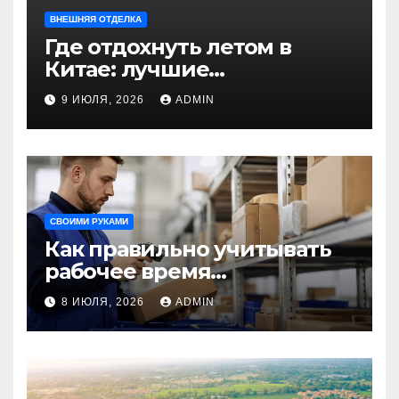
ВНЕШНЯЯ ОТДЕЛКА
Где отдохнуть летом в
Китае: лучшие
направления для
9 ИЮЛЯ, 2026
ADMIN
незабываемого
путешествия
СВОИМИ РУКАМИ
Как правильно учитывать
рабочее время
сотрудников: советы для
8 ИЮЛЯ, 2026
ADMIN
бизнеса