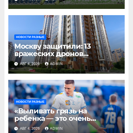
благодарен
Санкт‑Петербургу»
НОВОСТИ РАЗНЫЕ
Москву защитили: 13
вражеских дронов
уничтожены за день
АВГ 4, 2026
ADMIN
НОВОСТИ РАЗНЫЕ
«Выливать грязь на
ребенка — это очень
мерзкая история» —
АВГ 4, 2026
ADMIN