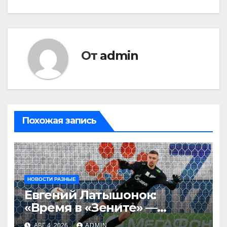
От
admin
Похожая запись
НОВОСТИ РАЗНЫЕ
Евгений Латышонок:
«Время в «Зените» —
отличный опыт, я
АВГ 4, 2026
ADMIN