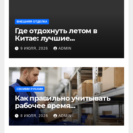
ВНЕШНЯЯ ОТДЕЛКА
Где отдохнуть летом в
Китае: лучшие
направления для
9 ИЮЛЯ, 2026
ADMIN
незабываемого
путешествия
СВОИМИ РУКАМИ
Как правильно учитывать
рабочее время
сотрудников: советы для
8 ИЮЛЯ, 2026
ADMIN
бизнеса