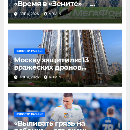
«Время в «Зените» —
отличный опыт, я
АВГ 4, 2026
ADMIN
благодарен
Санкт‑Петербургу»
НОВОСТИ РАЗНЫЕ
Москву защитили: 13
вражеских дронов
уничтожены за день
АВГ 4, 2026
ADMIN
НОВОСТИ РАЗНЫЕ
«Выливать грязь на