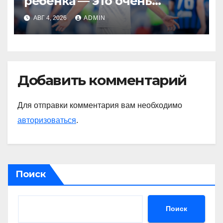
ребенка — это очень
мерзкая история» —
АВГ 4, 2026
ADMIN
Радимов о ситуации с
сыном Соболева
Добавить комментарий
Для отправки комментария вам необходимо
авторизоваться
.
Поиск
Поиск