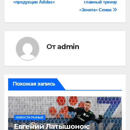
записям
«продукции Adidas»
главный тренер
«Зенита» Семак
От
admin
Похожая запись
НОВОСТИ РАЗНЫЕ
Евгений Латышонок: