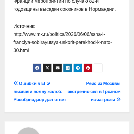
Франции мероприятий по случаю 82-й
годовщины высадки союзников в Нормандии.
Источник:
http://www.mk.ru/politics/2026/06/06/ssha-i-
franciya-sobirayutsya-uskorit-perekhod-k-nato-
30.html
Навигация
Ошибки в ЕГЭ
Рейс из Москвы
вызвали волну жалоб:
экстренно сел в Грозном
по
Рособрнадзор дал ответ
из-за грозы
записям