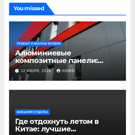
You missed
РЕМОНТ И МОНТАЖ КРОВЛИ
Алюминиевые
композитные панели:
универсальное решение
12 ИЮЛЯ, 2026
ADMIN
для современного
строительства и дизайна
ВНЕШНЯЯ ОТДЕЛКА
Где отдохнуть летом в
Китае: лучшие