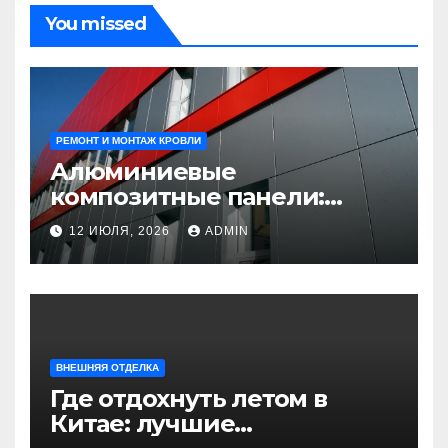
You missed
РЕМОНТ И МОНТАЖ КРОВЛИ
Алюминиевые
композитные панели:
универсальное решение
12 ИЮЛЯ, 2026
ADMIN
для современного
строительства и дизайна
ВНЕШНЯЯ ОТДЕЛКА
Где отдохнуть летом в
Китае: лучшие