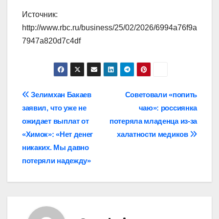
Источник:
http://www.rbc.ru/business/25/02/2026/6994a76f9a
7947a820d7c4df
Навигация
Зелимхан Бакаев
Советовали «попить
заявил, что уже не
чаю»: россиянка
по
ожидает выплат от
потеряла младенца из-за
записям
«Химок»: «Нет денег
халатности медиков
никаких. Мы давно
потеряли надежду»