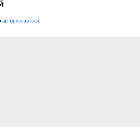
й
о
авторизоваться
.