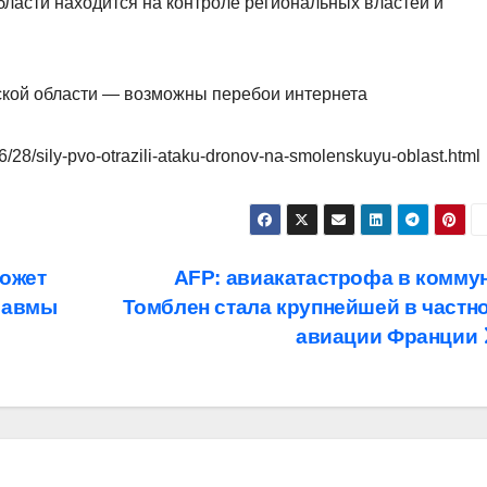
бласти находится на контроле региональных властей и
кой области — возможны перебои интернета
6/28/sily-pvo-otrazili-ataku-dronov-na-smolenskuyu-oblast.html
ожет
AFP: авиакатастрофа в комму
травмы
Томблен стала крупнейшей в частн
авиации Франции