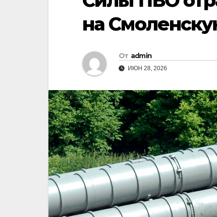
Силы ПВО отр
на Смоленску
От
admin
ИЮН 28, 2026