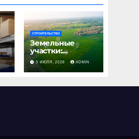
СТРОИТЕЛЬСТВО
Земельные
участки:
правовые
N
5 ИЮЛЯ, 2026
ADMIN
аспекты, виды и
возможности
использования