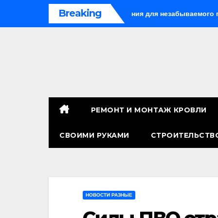
Перейти
Breaking
Китае: лучшие направления для незабываемого путешествия
к
содержимому
РЕМОНТ И МОНТАЖ КРОВЛИ
СВОИМИ РУКАМИ
СТРОИТЕЛЬСТВ
НОВОСТИ РАЗНЫЕ