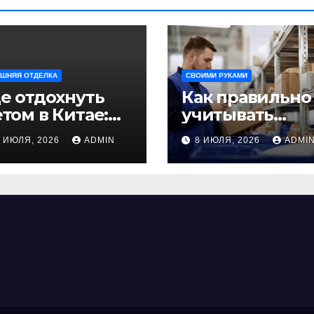
ШНЯЯ ОТДЕЛКА
СВОИМИ РУКАМИ
е отдохнуть
Как правильно
том в Китае:
учитывать
учшие
рабочее время
9 ИЮЛЯ, 2026
ADMIN
8 ИЮЛЯ, 2026
ADMI
аправления
сотрудников:
ля
советы для
езабываемого
бизнеса
утешествия