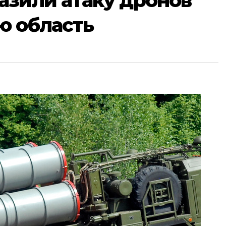
азили атаку дронов
ю область