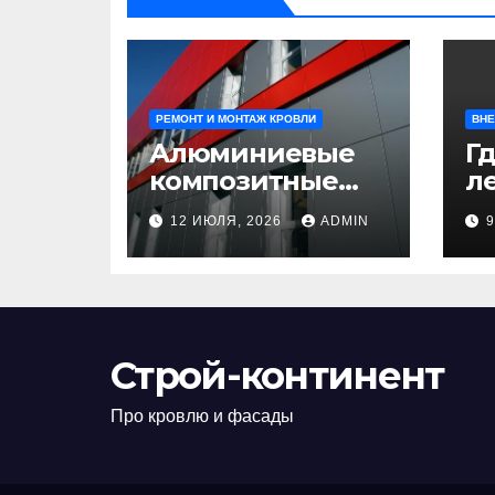
РЕМОНТ И МОНТАЖ КРОВЛИ
ВНЕ
Алюминиевые
Гд
композитные
ле
панели:
л
12 ИЮЛЯ, 2026
ADMIN
универсальное
н
решение для
д
современного
н
строительства и
п
дизайна
Строй-континент
Про кровлю и фасады