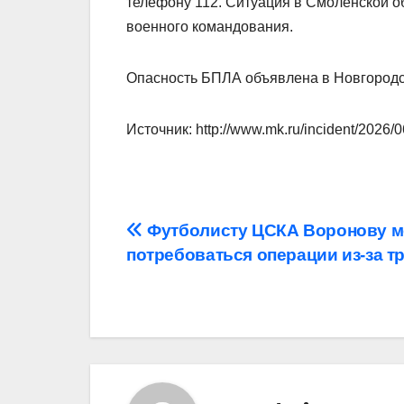
телефону 112. Ситуация в Смоленской о
военного командования.
Опасность БПЛА объявлена в Новгородс
Источник: http://www.mk.ru/incident/2026/0
Навигация
Футболисту ЦСКА Воронову м
потребоваться операции из‑за 
по
записям