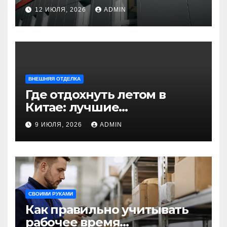
универсальное решение
12 ИЮЛЯ, 2026
ADMIN
для современного
строительства и дизайна
ВНЕШНЯЯ ОТДЕЛКА
Где отдохнуть летом в
Китае: лучшие
направления для
9 ИЮЛЯ, 2026
ADMIN
незабываемого
путешествия
СВОИМИ РУКАМИ
Как правильно учитывать
рабочее время