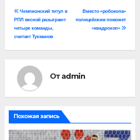
Навигация
Чемпионский титул в
Вместо «робокопа»
РПЛ весной разыграют
полицейским поможет
по
четыре команды,
«квадрокоп»
записям
считает Тукманов
От
admin
Похожая запись