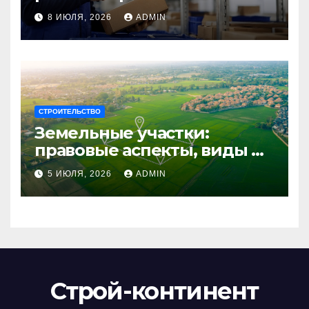
сотрудников: советы для
8 ИЮЛЯ, 2026
ADMIN
бизнеса
СТРОИТЕЛЬСТВО
Земельные участки:
правовые аспекты, виды и
возможности
5 ИЮЛЯ, 2026
ADMIN
использования
Строй-континент