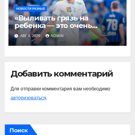
НОВОСТИ РАЗНЫЕ
«Выливать грязь на
ребенка — это очень
мерзкая история» —
АВГ 4, 2026
ADMIN
Радимов о ситуации с
сыном Соболева
Добавить комментарий
Для отправки комментария вам необходимо
авторизоваться
.
Поиск