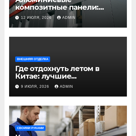
композитные панели:
универсальное решение
12 ИЮЛЯ, 2026
ADMIN
для современного
строительства и дизайна
ВНЕШНЯЯ ОТДЕЛКА
Где отдохнуть летом в
Китае: лучшие
направления для
9 ИЮЛЯ, 2026
ADMIN
незабываемого
путешествия
СВОИМИ РУКАМИ