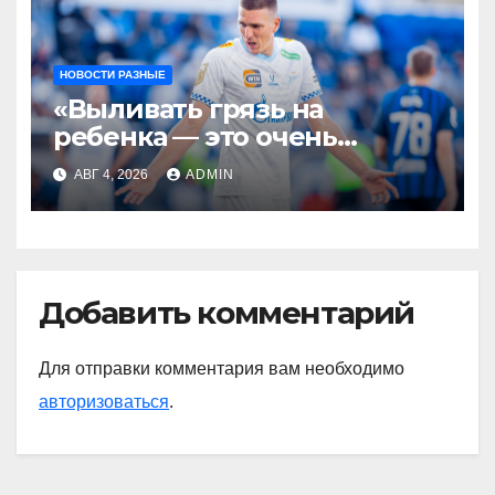
НОВОСТИ РАЗНЫЕ
«Выливать грязь на
ребенка — это очень
мерзкая история» —
АВГ 4, 2026
ADMIN
Радимов о ситуации с
сыном Соболева
Добавить комментарий
Для отправки комментария вам необходимо
авторизоваться
.