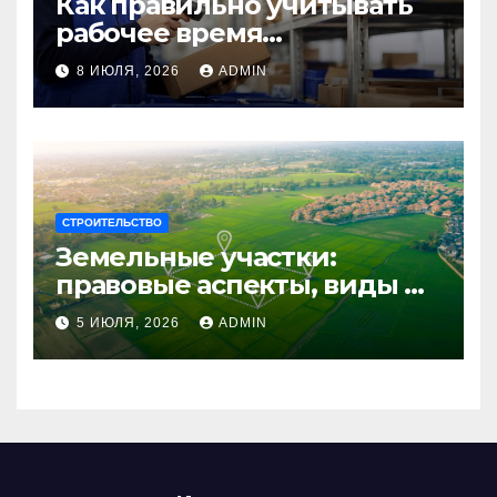
Как правильно учитывать
рабочее время
сотрудников: советы для
8 ИЮЛЯ, 2026
ADMIN
бизнеса
СТРОИТЕЛЬСТВО
Земельные участки:
правовые аспекты, виды и
возможности
5 ИЮЛЯ, 2026
ADMIN
использования