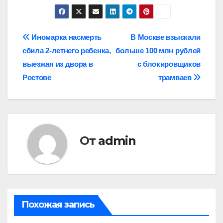
Навигация
Иномарка насмерть
В Москве взыскали
сбила 2-летнего ребенка,
больше 100 млн рублей
по
выезжая из двора в
с блокировщиков
записям
Ростове
трамваев
От
admin
Похожая запись