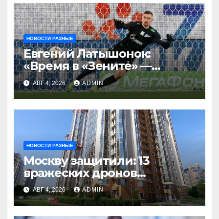
НОВОСТИ РАЗНЫЕ
Евгений Латышонок:
«Время в «Зените» —
отличный опыт, я
АВГ 4, 2026
ADMIN
благодарен
Санкт‑Петербургу»
НОВОСТИ РАЗНЫЕ
Москву защитили: 13
вражеских дронов
уничтожены за день
АВГ 4, 2026
ADMIN